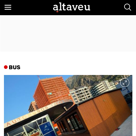
Bus
BUS