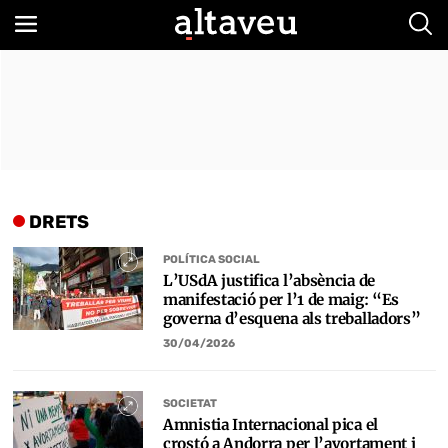
Bus
DRETS
POLÍTICA SOCIAL
L’USdA justifica l’absència de
manifestació per l’1 de maig: “Es
governa d’esquena als treballadors”
30/04/2026
SOCIETAT
Amnistia Internacional pica el
crostó a Andorra per l’avortament i