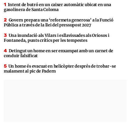
Intent de butró en un caixer automàtic ubicat en una
gasolinera de Santa Coloma
Govern prepara una ‘reformeta generosa’ a la Funció
Pública a través de la llei del pressupost 2027
Una inundació als Vilars i esllavissades als Oriosos i
Fontaneda, punts crítics per les tempestes
Detingut un home en ser enxampat amb un carnet de
conduir falsificat
Un home és evacuat en helicòpter després de trobar-se
malament al pic de Padern