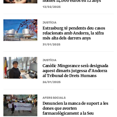
només 14.000 euros en 12 anys
13/02/2025
JUSTÍCIA
Estrasburg té pendents deu casos
relacionats amb Andorra, la xifra
més alta dels darrers anys
31/01/2025
JUSTÍCIA
Canòlic Mingorance serà designada
aquest dimarts jutgessa d’Andorra
al Tribunal de Drets Humans
26/01/2025
AFERS SOCIALS
Denuncien la manca de suport a les
dones que avorten
farmacològicament a la Seu