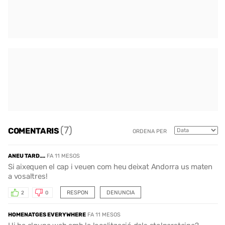
(7)
COMENTARIS
ORDENA PER
ANEU TARD….
FA 11 MESOS
Si aixequen el cap i veuen com heu deixat Andorra us maten
a vosaltres!
RESPON
DENUNCIA
2
0
HOMENATGES EVERYWHERE
FA 11 MESOS