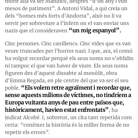
morir allà va ser Mandicó, després “d’un any i vuit
mesos de patiment”. A Antoni Vidal, a qui creia un
dels “homes més forts d’Andorra”, això no li va
servir per sobreviure a l’infern on el van enviar uns
“un roig espanyol”.
nazis que el consideraven
Cinc persones. Cinc canillencs. Cinc vides que es van
veure truncades per l’horror nazi. I que, ara, el comú
ha volgut recordar perquè els seus noms no s’oblidin
ni tampoc el que van haver de viure. Els seus noms
figuren des d’aquest dissabte al monòlit, obra
d'Emma Regada, en ple centre del que va ser el seu
“Els volem retre agraïment i recordar que,
poble.
sense aquests milions de víctimes, no tindríem a
Europa vuitanta anys de pau entre països que,
històricament, havien estat enfrontats”
, ha
indicat Alcobé. I, sobretot, un cita tant repetida com
certa: “conèixer la història és la millor forma de no
repetir els errors”.