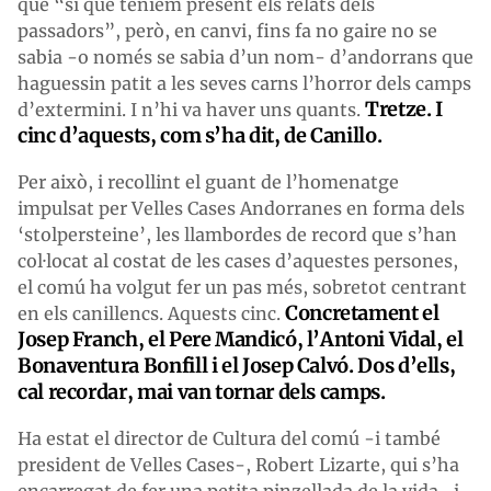
que “sí que teníem present els relats dels
passadors”, però, en canvi, fins fa no gaire no se
sabia -o només se sabia d’un nom- d’andorrans que
haguessin patit a les seves carns l’horror dels camps
Tretze. I
d’extermini. I n’hi va haver uns quants.
cinc d’aquests, com s’ha dit, de Canillo.
Per això, i recollint el guant de l’homenatge
impulsat per Velles Cases Andorranes en forma dels
‘stolpersteine’, les llambordes de record que s’han
col·locat al costat de les cases d’aquestes persones,
el comú ha volgut fer un pas més, sobretot centrant
Concretament el
en els canillencs. Aquests cinc.
Josep Franch, el Pere Mandicó, l’Antoni Vidal, el
Bonaventura Bonfill i el Josep Calvó. Dos d’ells,
cal recordar, mai van tornar dels camps.
Ha estat el director de Cultura del comú -i també
president de Velles Cases-, Robert Lizarte, qui s’ha
encarregat de fer una petita pinzellada de la vida -i