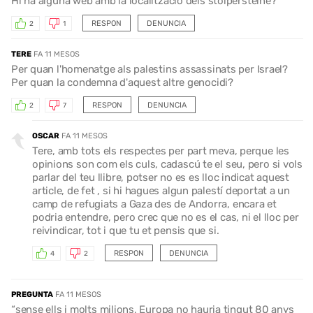
Hi ha alguna web amb la localització dels stolpersteine?
RESPON
DENUNCIA
2
1
TERE
FA 11 MESOS
Per quan l'homenatge als palestins assassinats per Israel?
Per quan la condemna d'aquest altre genocidi?
RESPON
DENUNCIA
2
7
OSCAR
FA 11 MESOS
Tere, amb tots els respectes per part meva, perque les
opinions son com els culs, cadascú te el seu, pero si vols
parlar del teu llibre, potser no es es lloc indicat aquest
article, de fet , si hi hagues algun palestí deportat a un
camp de refugiats a Gaza des de Andorra, encara et
podria entendre, pero crec que no es el cas, ni el lloc per
reivindicar, tot i que tu et pensis que si.
RESPON
DENUNCIA
4
2
PREGUNTA
FA 11 MESOS
“sense ells i molts milions, Europa no hauria tingut 80 anys