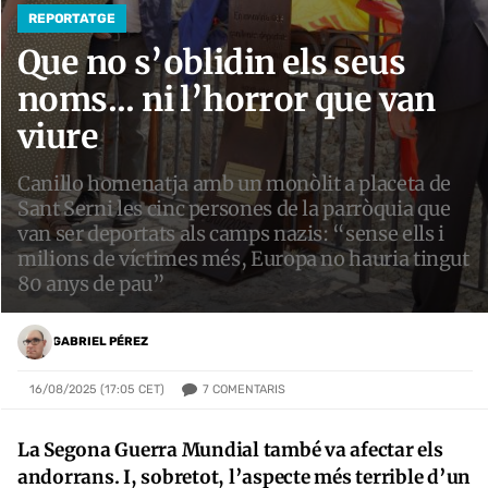
REPORTATGE
Que no s’oblidin els seus
noms... ni l’horror que van
viure
Canillo homenatja amb un monòlit a placeta de
Sant Serni les cinc persones de la parròquia que
van ser deportats als camps nazis: “sense ells i
milions de víctimes més, Europa no hauria tingut
80 anys de pau”
GABRIEL PÉREZ
7
COMENTARIS
16/08/2025 (17:05 CET)
La Segona Guerra Mundial també va afectar els
andorrans. I, sobretot, l’aspecte més terrible d’un