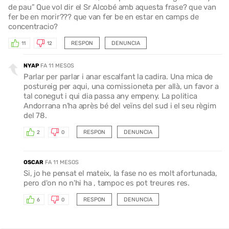
de pau” Que vol dir el Sr Alcobé amb aquesta frase? que van
fer be en morir??? que van fer be en estar en camps de
concentracio?
RESPON
DENUNCIA
11
12
NYAP
FA 11 MESOS
Parlar per parlar i anar escalfant la cadira. Una mica de
postureig per aqui, una comissioneta per allà, un favor a
tal conegut i qui dia passa any empeny. La politica
Andorrana n'ha après bé del veïns del sud i el seu règim
del 78.
RESPON
DENUNCIA
2
0
OSCAR
FA 11 MESOS
Si, jo he pensat el mateix, la fase no es molt afortunada,
pero d'on no n'hi ha , tampoc es pot treures res.
RESPON
DENUNCIA
6
0