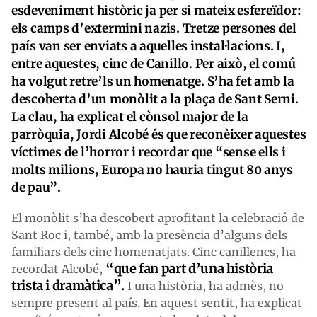
esdeveniment històric ja per si mateix esfereïdor:
els camps d’extermini nazis. Tretze persones del
país van ser enviats a aquelles instal·lacions. I,
entre aquestes, cinc de Canillo. Per això, el comú
ha volgut retre’ls un homenatge. S’ha fet amb la
descoberta d’un monòlit a la plaça de Sant Serni.
La clau, ha explicat el cònsol major de la
parròquia, Jordi Alcobé és que reconèixer aquestes
víctimes de l’horror i recordar que “sense ells i
molts milions, Europa no hauria tingut 80 anys
de pau”.
El monòlit s’ha descobert aprofitant la celebració de
Sant Roc i, també, amb la presència d’alguns dels
familiars dels cinc homenatjats. Cinc canillencs, ha
“que fan part d’una història
recordat Alcobé,
trista i dramàtica”.
I una història, ha admès, no
sempre present al país. En aquest sentit, ha explicat