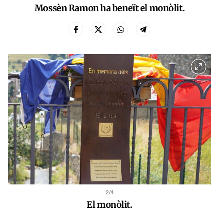
Mossèn Ramon ha beneït el monòlit.
2
/4
El monòlit.