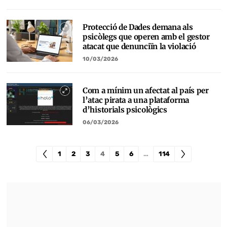
Protecció de Dades demana als
psicòlegs que operen amb el gestor
atacat que denunciïn la violació
10/03/2026
Com a mínim un afectat al país per
l’atac pirata a una plataforma
d’historials psicològics
06/03/2026
1
2
3
4
5
6
…
114