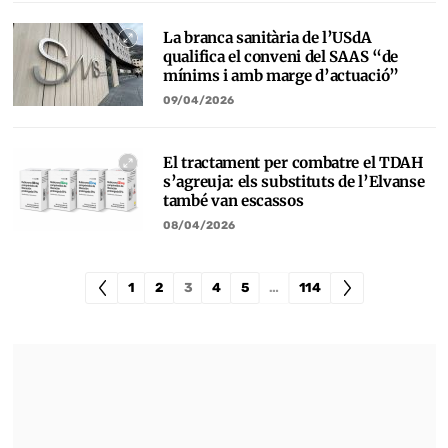
La branca sanitària de l’USdA
qualifica el conveni del SAAS “de
mínims i amb marge d’actuació”
09/04/2026
El tractament per combatre el TDAH
s’agreuja: els substituts de l’Elvanse
també van escassos
08/04/2026
1
2
3
4
5
…
114