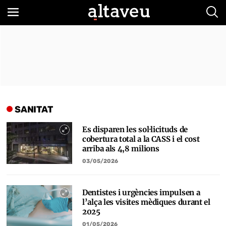
Bus
SANITAT
Es disparen les sol·licituds de
cobertura total a la CASS i el cost
arriba als 4,8 milions
03/05/2026
Dentistes i urgències impulsen a
l’alça les visites mèdiques durant el
2025
01/05/2026