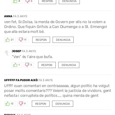
RESPON
DENUNCIA
8
6
ANNA
FA 3 ANYS
ven fet, Sr.Dolsa, la merda de Govern per ells no la volem a
Ordino. Que fiquin Grifols a Can Diumenge o a St. Ermengol
que alla estara molt bé.
RESPON
DENUNCIA
21
11
JOSEP
FA 3 ANYS
"Ven" és l'aire que bufa.
RESPON
DENUNCIA
1
3
UFFFFF FA PUDOR AIXÒ
FA 3 ANYS
Uffff cuan comentari en contraaaaaa, algun polític ha volgut
posar molts comentaris??? Veient la justícia de vividors, gent
nefasta i corruptela de polítics….. quina merda de gent
RESPON
DENUNCIA
13
9