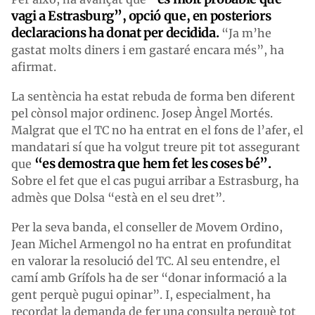
vagi a Estrasburg”, opció que, en posteriors
declaracions ha donat per decidida.
“Ja m’he
gastat molts diners i em gastaré encara més”, ha
afirmat.
La sentència ha estat rebuda de forma ben diferent
pel cònsol major ordinenc. Josep Àngel Mortés.
Malgrat que el TC no ha entrat en el fons de l’afer, el
mandatari sí que ha volgut treure pit tot assegurant
“es demostra que hem fet les coses bé”.
que
Sobre el fet que el cas pugui arribar a Estrasburg, ha
admès que Dolsa “està en el seu dret”.
Per la seva banda, el conseller de Movem Ordino,
Jean Michel Armengol no ha entrat en profunditat
en valorar la resolució del TC. Al seu entendre, el
camí amb Grífols ha de ser “donar informació a la
gent perquè pugui opinar”. I, especialment, ha
recordat la demanda de fer una consulta perquè tot