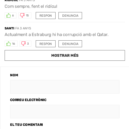
RIDICUL
FA 3 ANYS
Com sempre, fent el ridícul
RESPON
DENUNCIA
6
15
SANTI
FA 3 ANYS
Actualment a Estraburg hi ha corrupció amb el Qatar.
RESPON
DENUNCIA
16
3
MOSTRAR MÉS
NOM
CORREU ELECTRÒNIC
EL TEU COMENTARI