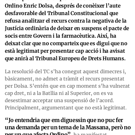
Ordino Enric Dolsa, després de conèixer l’aute
desfavorable del Tribunal Constitucional que
refusa analitzar el recurs contra la negativa de la
Justícia ordinària de deixar en suspens el pacte de
socis entre Govern i la farmacèutica. Així, ha
deixat clar que no comparteix que es digui que no
està legitimat per presentar cap acció i ha avisat
que anirà al Tribunal Europeu de Drets Humans.
La resolució del TC s’ha conegut aquest dimecres i,
bàsicament, no admet a tràmit el recurs presentat
per Dolsa. S’entén que en cap moment s’ha vulnerat
cap dret, ni a la Batllia ni al Superior, on es va
desestimar acceptar una suspensió de l’acord.
Principalment, argumentant que no està legitimat.
“Jo entendria que em diguessin que no puc fer
una demanda per un tema de la Massana, però no
per un que afecta Ordino”
, ha manifestat,