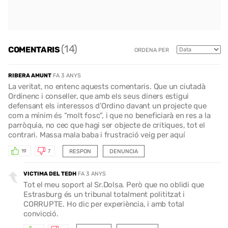
(14)
COMENTARIS
ORDENA PER
RIBERA AMUNT
FA 3 ANYS
La veritat, no entenc aquests comentaris. Que un ciutadà
Ordinenc i conseller, que amb els seus diners estigui
defensant els interessos d’Ordino davant un projecte que
com a mínim és “molt fosc”, i que no beneficiarà en res a la
parròquia, no cec que hagi ser objecte de critiques, tot el
contrari. Massa mala baba i frustració veig per aquí
RESPON
DENUNCIA
19
7
VICTIMA DEL TEDH
FA 3 ANYS
Tot el meu soport al Sr.Dolsa. Però que no oblidi que
Estrasburg és un tribunal totalment polititzat i
CORRUPTE. Ho dic per experiència, i amb total
convicció.