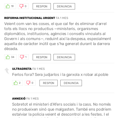
RESPON
DENUNCIA
19
0
REFORMA INSTITUCIONAL URGENT
FA 1 MES
Veient com van les coses, el que cal fer és eliminar d'arrel
tots els llocs no productius —ministeris, organismes
diplomàtics, institucions, agències i consells vinculats al
Govern i als comuns—, reduint així la despesa, especialment
aquella de caràcter inútil que s'ha generat durant la darrera
dècada.
RESPON
DENUNCIA
34
1
ULTRADRETA
FA 1 MES
Ferlos fora? Sera judjarlos i la garxola x robar al.poble
RESPON
DENUNCIA
2
0
ANNEXIÓ
FA 1 MES
Sobretot el ministeri d'Afers socials i la cass. No només
no produeixen sinó que malgasten. També ens podríem
estalviar la policia veient el descontrol a les festes. I el