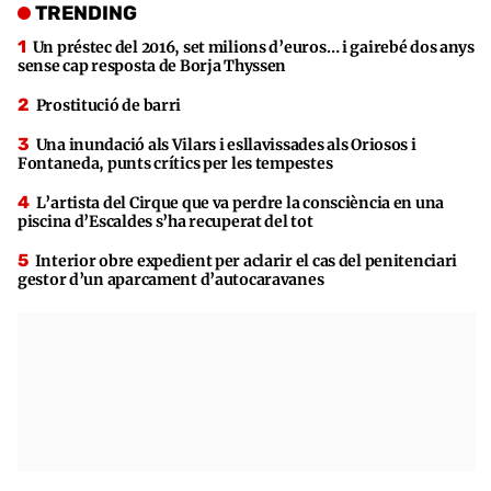
TRENDING
Un préstec del 2016, set milions d’euros… i gairebé dos anys
sense cap resposta de Borja Thyssen
Prostitució de barri
Una inundació als Vilars i esllavissades als Oriosos i
Fontaneda, punts crítics per les tempestes
L’artista del Cirque que va perdre la consciència en una
piscina d’Escaldes s’ha recuperat del tot
Interior obre expedient per aclarir el cas del penitenciari
gestor d’un aparcament d’autocaravanes