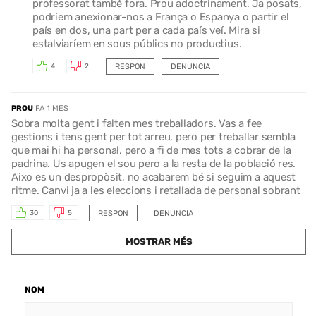
professorat també fora. Prou adoctrinament. Ja posats,
podríem anexionar-nos a França o Espanya o partir el
país en dos, una part per a cada país veí. Mira si
estalviaríem en sous públics no productius.
RESPON
DENUNCIA
4
2
PROU
FA 1 MES
Sobra molta gent i falten mes treballadors. Vas a fee
gestions i tens gent per tot arreu, pero per treballar sembla
que mai hi ha personal, pero a fi de mes tots a cobrar de la
padrina. Us apugen el sou pero a la resta de la població res.
Aixo es un despropòsit, no acabarem bé si seguim a aquest
ritme. Canvi ja a les eleccions i retallada de personal sobrant
RESPON
DENUNCIA
30
5
MOSTRAR MÉS
NOM