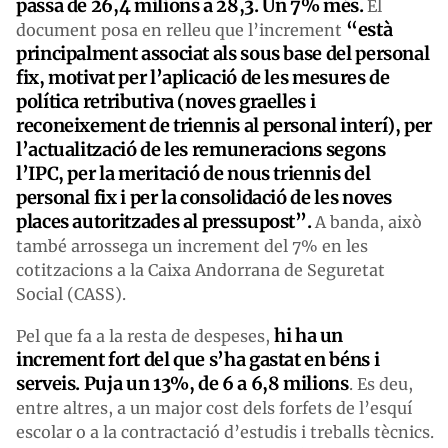
passa de 26,4 milions a 28,3. Un 7% més.
El
“està
document posa en relleu que l’increment
principalment associat als s
o
us base del personal
fix, motivat per l’aplicació de les mesures de
política retributiva (noves graelles i
reconeixement de triennis al personal interí), per
l’actualització de les remuneracions segons
l’IPC, per la meritació de nous triennis del
persona
l
fix i per la consolidació de les noves
places autoritzades al pressupost”.
A banda, això
també arrossega un increment del 7% en les
cotitzacions a la Caixa Andorrana de Seguretat
Social (CASS).
hi ha un
Pel que fa a la resta de despeses,
increment fort del que s’ha gastat en béns i
serveis. Puja un 13%, de 6 a 6,8 milions
. Es deu,
entre altres, a un major cost dels forfets de l’esquí
escolar o a la contractació d’estudis i treballs tècnics.