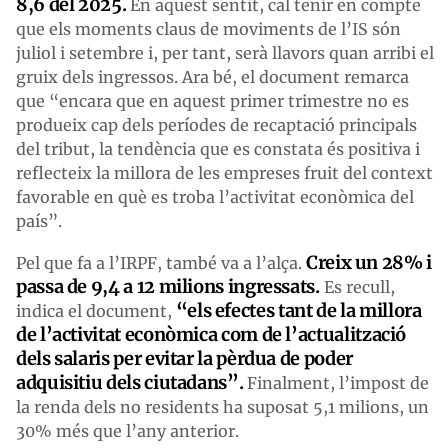
8,6 del 2025.
En aquest sentit, cal tenir en compte
que els moments claus de moviments de l’IS són
juliol i setembre i, per tant, serà llavors quan arribi el
gruix dels ingressos. Ara bé, el document remarca
que “encara que en aquest primer trimestre no es
produeix cap dels períodes de recaptació principals
del tribut, la tendència que es constata és positiva i
reflecteix la millora de les empreses fruit del context
favorable en què es troba l’activitat econòmica del
país”.
Creix un 28% i
Pel que fa a l’IRPF, també va a l’alça.
passa de 9,4 a 12 milions ingressats.
Es recull,
“els efectes tant de la millora
indica el document,
de l’activitat econòmica com de l’actualització
dels salaris per evitar la pèrdua de poder
adquisitiu dels ciutadans”.
Finalment, l’impost de
la renda dels no residents ha suposat 5,1 milions, un
30% més que l’any anterior.