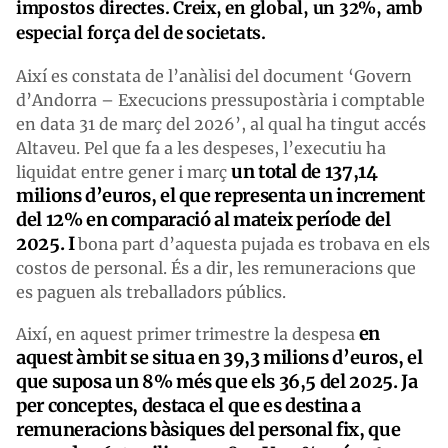
impostos directes. Creix, en global, un 32%, amb
especial força del de societats.
Així es constata de l’anàlisi del document ‘Govern
d’Andorra – Execucions pressupostària i comptable
en data 31 de març del 2026’, al qual ha tingut accés
Altaveu. Pel que fa a les despeses, l’executiu ha
un total de 137,14
liquidat entre gener i març
milions d’euros, el que representa un increment
del 12% en comparació al mateix període del
2025. I
bona part d’aquesta pujada es trobava en els
costos de personal. És a dir, les remuneracions que
es paguen als treballadors públics.
en
Així, en aquest primer trimestre la despesa
aquest àmbit se situa en 39,3 milions d’euros, el
que suposa un 8% més que els 36,5 del 2025. Ja
per conceptes, destaca el que es destina a
remuneracions bàsiques del personal fix, que