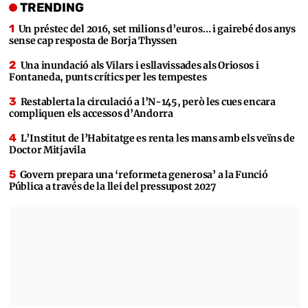
TRENDING
Un préstec del 2016, set milions d’euros… i gairebé dos anys
sense cap resposta de Borja Thyssen
Una inundació als Vilars i esllavissades als Oriosos i
Fontaneda, punts crítics per les tempestes
Restablerta la circulació a l’N-145, però les cues encara
compliquen els accessos d’Andorra
L’Institut de l’Habitatge es renta les mans amb els veïns de
Doctor Mitjavila
Govern prepara una ‘reformeta generosa’ a la Funció
Pública a través de la llei del pressupost 2027