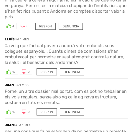
vergonya. Pero si, es la mateixa chupipandi d’inutils rics, que
s’han fet rics xupant d’Andorra en comptes d’aportar valor al
peis.
RESPON
DENUNCIA
4
0
LLUÍS
FA 1 MES
Ja veig que l'actual govern andorrà vol emular als seus
colegues espanyols... Quants diners de comissions s'han
embutxacat per permetre aquest atemptat contra la natura,
la salut i el benestar dels andorrans?
RESPON
DENUNCIA
12
0
JOAN
FA 1 MES
Forne, un altre dossier mal portat, com es pot no treballar en
els vols regulars, sense aixo xq calia aq nova estructura,
costosa en tots els sentits..
RESPON
DENUNCIA
12
0
JOAN S
FA 1 MES
per una cosa que fa bé el Govern de no permetre un projecte