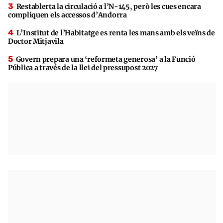
Restablerta la circulació a l’N-145, però les cues encara
compliquen els accessos d’Andorra
L’Institut de l’Habitatge es renta les mans amb els veïns de
Doctor Mitjavila
Govern prepara una ‘reformeta generosa’ a la Funció
Pública a través de la llei del pressupost 2027