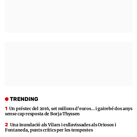
TRENDING
Un préstec del 2016, set milions d’euros… i gairebé dos anys
sense cap resposta de Borja Thyssen
Una inundació als Vilars i esllavissades als Oriosos i
Fontaneda, punts crítics per les tempestes