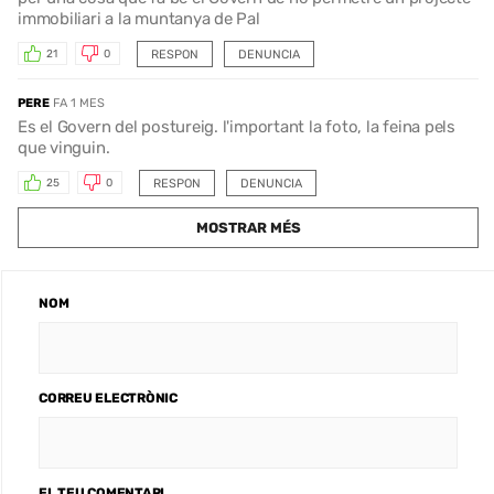
immobiliari a la muntanya de Pal
RESPON
DENUNCIA
21
0
PERE
FA 1 MES
Es el Govern del postureig. l'important la foto, la feina pels
que vinguin.
RESPON
DENUNCIA
25
0
MOSTRAR MÉS
NOM
CORREU ELECTRÒNIC
EL TEU COMENTARI