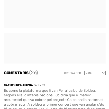
(26)
COMENTARIS
ORDENA PER
CARMEN DE MAIRENA
FA 1 MES
Es como la plataforma que li van Fer al calbo de Soldeu,
segons ells, d’interes nacional. Jo diría que el mateix
arquitectet que va cobrar pel projecte Calbolandia ha tornat
a cobrar aqui. A soldeu al primer concert que van anular s’els
hi va caure la careta. I aqui, ja no els hi caura perquè no tenen