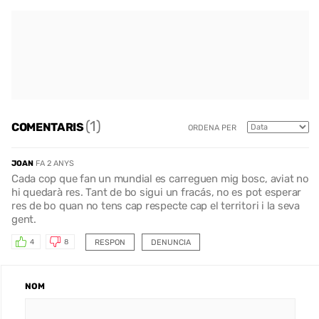
(1)
COMENTARIS
ORDENA PER
JOAN
FA 2 ANYS
Cada cop que fan un mundial es carreguen mig bosc, aviat no
hi quedarà res. Tant de bo sigui un fracás, no es pot esperar
res de bo quan no tens cap respecte cap el territori i la seva
gent.
RESPON
DENUNCIA
4
8
NOM