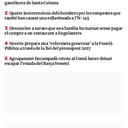
gasolinera de Santa Coloma
Quatre intervencions dels bombers per les tempestes que
també han causat una esllavissada a l’N-145
Denuncien a xarxes que una família ha marxat sense pagar
el compte a un restaurant a Engolasters
Govern prepara una ‘reformeta generosa’ a la Funció
Pública a través de la llei del pressupost 2027
Agrupament Encampadà retreu al Comú haver deixat
escapar l’estada del Barça femení