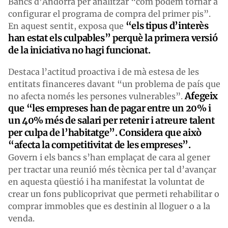
Bancs d’Andorra per analitzar “com podem tornar a
configurar el programa de compra del primer pis”.
“els tipus d’interès
En aquest sentit, exposa que
han estat els culpables” perquè la primera versió
de la iniciativa no hagi funcionat.
Destaca l’actitud proactiva i de mà estesa de les
entitats financeres davant “un problema de país que
Afegeix
no afecta només les persones vulnerables”.
que “les empreses han de pagar entre un 20% i
un 40% més de salari per retenir i atreure talent
per culpa de l’habitatge”. Considera que això
“afecta la competitivitat de les empreses”.
Govern i els bancs s’han emplaçat de cara al gener
per tractar una reunió més tècnica per tal d’avançar
en aquesta qüestió i ha manifestat la voluntat de
crear un fons publicoprivat que permeti rehabilitar o
comprar immobles que es destinin al lloguer o a la
venda.