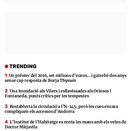
TRENDING
Un préstec del 2016, set milions d’euros… i gairebé dos anys
sense cap resposta de Borja Thyssen
Una inundació als Vilars i esllavissades als Oriosos i
Fontaneda, punts crítics per les tempestes
Restablerta la circulació a l’N-145, però les cues encara
compliquen els accessos d’Andorra
L’Institut de l’Habitatge es renta les mans amb els veïns de
Doctor Mitjavila