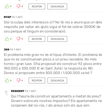
RESPON
DENUNCIA
9
0
NYAP
FA 1 ANY
Sisi la culpa dels interessos oi? No té res a veure que un dels
requisits per optar als ajuts sigui el fet de cobrar 3000€ de
sou perque et tinguin en consideració.
RESPON
DENUNCIA
4
0
JAN
FA 1 ANY
El problema més gran no és el tipus d'interès. El problema és
que no es construeixen pisos a un preu raonable. No més
torres i gran luxe. S'ha proposat els construir 92 pisos entre
180.000 a 300.000 € en Sant Julià i la resposta és NO.
Doncs sí proposem entre 500.000 i 1.500.000 va bé ?
RESPON
DENUNCIA
6
6
RESIDENT
FA 1 ANY
Qui t'hauria de construir apartaments a meitat de preu?
Govern sobre els nostres impostos? Els apartaments no
sorgeixen del no-res. I els preus són els que són.