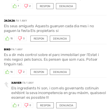
RESPON
DENUNCIA
7
2
JAJAJA
FA 1 ANY
Els seus amiguets Aquests guanyen cada dia mes i no
paguen la festa Els propietaris si
RESPON
DENUNCIA
15
3
BIKO
FA 1 ANY
Es a dir més control sobre el parc immobiliari per l’Estat i
més negoci pels bancs. Es pensen que som rucs. Potser
tinguin raó.
RESPON
DENUNCIA
16
2
XAVIER
FA 1 ANY
Els ingredients hi son, i com els governants cotinuin
exhibint la seva incompetencia en grau màxim, qualsevol
escenari es possible !!!
RESPON
DENUNCIA
2
0