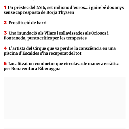
Un préstec del 2016, set milions d’euros… i gairebé dos anys
sense cap resposta de Borja Thyssen
Prostitució de barri
Una inundació als Vilars i esllavissades als Oriosos i
Fontaneda, punts crítics per les tempestes
L’artista del Cirque que va perdre la consciència en una
piscina d’Escaldes s’ha recuperat del tot
Localitzat un conductor que circulava de manera erràtica
per Bonaventura Riberaygua