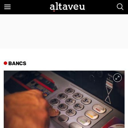
Bus
BANCS