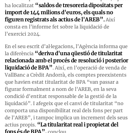
“saldos de tresoreria dipositats per
ha localitzat
import de 144 milions d'euros, els quals no
figuren registrats als actius de l'AREB”.
Així
consta en l’informe fet sobre la liquidació de
l’exercici 2024.
En el seu escrit d’al·legacions, l’Agència informa que
“deriva d'una qüestió de titularitat
la diferència
relacionada amb el procés de resolució i posterior
liquidació de BPA”
. Així, en l’operació de venda de
VallBanc a Crèdit Andorrà, els comptes preexistents
que havien estat titularitat de BPA “van passar a
figurar formalment a nom de l’AREB, en la seva
condició d'entitat responsable de la gestió de la
liquidació”. I afegeix que el canvi de titularitat “no
comporta una disponibilitat real dels fons per part
de l'AREB”, i tampoc implica un increment dels seus
“La titularitat real i propietat del
actius propis.
fons és de BPA”,
conclou.