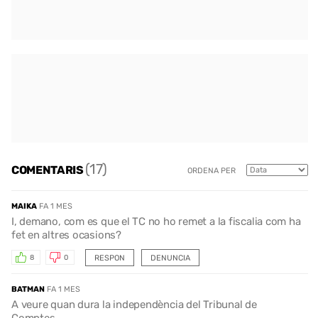
(17)
COMENTARIS
ORDENA PER
MAIKA
FA 1 MES
I, demano, com es que el TC no ho remet a la fiscalia com ha
fet en altres ocasions?
RESPON
DENUNCIA
8
0
BATMAN
FA 1 MES
A veure quan dura la independència del Tribunal de
Comptes...