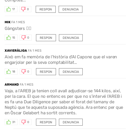
RESPON
DENUNCIA
17
0
MIK
FA 1 MES
Gàngsters 👨‍✈️
RESPON
DENUNCIA
15
0
XAVIERÀLIGA
FA 1 MES
Això em fa memòria de l’història d’Al Capone que el varen
engarjolar per la seva comptabilitat…
RESPON
DENUNCIA
18
0
ARMAND
FA 1 MES
Vaja, a l'AREB ja tenien coll avall adjudicar-se 144 kilos, així,
per la cara. El que no entenc es per que no s'intervé l'AREB i
es fa una Due Diligence per saber el forat del tamany de
Neptú que te aquesta suposada agència. Ara entenc per que
en Òscar Gelabert ha sortit corrents.
RESPON
DENUNCIA
31
0