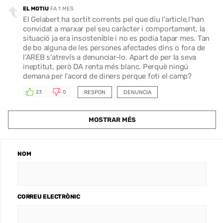
EL MOTIU
FA 1 MES
El Gelabert ha sortit corrents pel que diu l'article,l'han
convidat a marxar pel seu caràcter i comportament, la
situació ja era insostenible i no es podia tapar mes. Tan
de bo alguna de les persones afectades dins o fora de
l'AREB s'atrevis a denunciar-lo. Apart de per la seva
ineptitut, però DA renta més blanc. Perquè ningú
demana per l'acord de diners perque foti el camp?
RESPON
DENUNCIA
23
0
MOSTRAR MÉS
NOM
CORREU ELECTRÒNIC