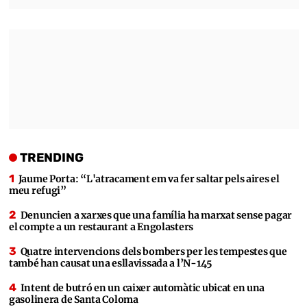
TRENDING
Jaume Porta: “L'atracament em va fer saltar pels aires el
meu refugi”
Denuncien a xarxes que una família ha marxat sense pagar
el compte a un restaurant a Engolasters
Quatre intervencions dels bombers per les tempestes que
també han causat una esllavissada a l’N-145
Intent de butró en un caixer automàtic ubicat en una
gasolinera de Santa Coloma