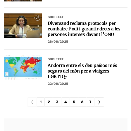
SOCIETAT
Diversand reclama protocols per
combatre l’odi i garantir drets a les
persones intersex davant l’ONU
28/08/2025
SOCIETAT
Andorra entre els deu països més
segurs del món per a viatgers
LGBTIQ+
22/08/2025
1
2
3
4
5
6
7