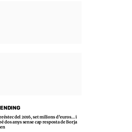
ENDING
préstec del 2016, set milions d’euros… i
bé dos anys sense cap resposta de Borja
sen