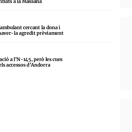
nflats a la Massana
deambulant cercant la dona i
haver-la agredit prèviament
ació a l’N-145, però les cues
ls accessos d’Andorra