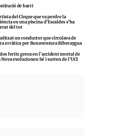
stitució de barri
rtista del Cirque que va perdre la
iència en una piscina d’Escaldes s’ha
erat del tot
alitzat un conductor que circulava de
a erràtica per Bonaventura Riberaygua
 dos ferits greus en l’accident mortal de
a Nova evolucionen bé i surten de l’UCI