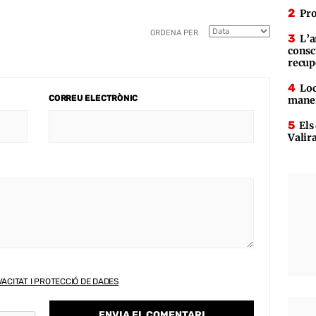
Pro
ORDENA PER
L’a
consc
recup
Loc
CORREU ELECTRÒNIC
maner
Els
Valir
VACITAT I PROTECCIÓ DE DADES