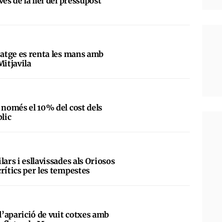
és de la llei del pressupost
tatge es renta les mans amb
Mitjavila
 només el 10% del cost dels
blic
lars i esllavissades als Oriosos
rítics per les tempestes
 l’aparició de vuit cotxes amb