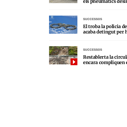
els pneumàtics desi
SUCCESSOS
El troba la policia 
acaba detingut per 
SUCCESSOS
Restablerta la circul
encara compliquen e