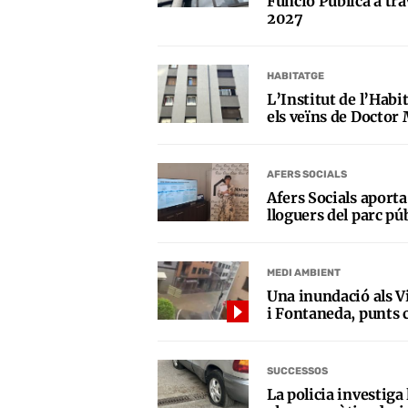
Funció Pública a trav
2027
HABITATGE
L’Institut de l’Habi
els veïns de Doctor 
AFERS SOCIALS
Afers Socials aporta
lloguers del parc pú
MEDI AMBIENT
Una inundació als Vi
i Fontaneda, punts c
SUCCESSOS
La policia investiga