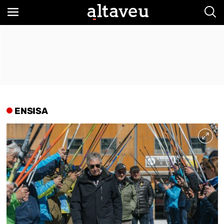
Bus
ENSISA