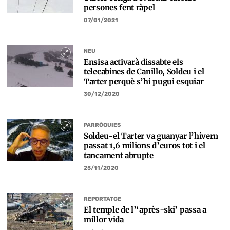
persones fent ràpel
07/01/2021
NEU
​Ensisa activarà dissabte els
telecabines de Canillo, Soldeu i el
Tarter perquè s’hi pugui esquiar
30/12/2020
PARRÒQUIES
Soldeu-el Tarter va guanyar l’hivern
passat 1,6 milions d’euros tot i el
tancament abrupte
25/11/2020
REPORTATGE
El temple de l’‘après-ski’ passa a
millor vida