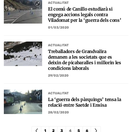
ACTUALITAT
El comú de Canillo estudiarà si
engega accions legals contra
Viladomat per la ‘guerra dels cons’
01/03/2020
ACTUALITAT
Treballadors de Grandvalira
demanen a les societats que es
deixin de picabaralles i millorin les
condicions laborals
29/02/2020
ACTUALITAT
La ‘guerra dels pàrquings’ tensa la
relació entre Saetde i Ensisa
28/02/2020
1
2
3
4
5
6