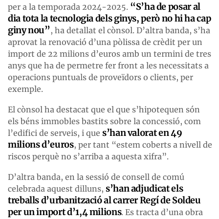
“S’ha de posar al
per a la temporada 2024-2025.
dia tota la tecnologia dels ginys, però no hi ha cap
giny nou”
, ha detallat el cònsol. D’altra banda, s’ha
aprovat la renovació d’una pòlissa de crèdit per un
import de 22 milions d’euros amb un termini de tres
anys que ha de permetre fer front a les necessitats a
operacions puntuals de proveïdors o clients, per
exemple.
El cònsol ha destacat que el que s’hipotequen són
els béns immobles bastits sobre la concessió, com
s’han valorat en 49
l’edifici de serveis, i que
milions d’euros
, per tant “estem coberts a nivell de
riscos perquè no s’arriba a aquesta xifra”.
D’altra banda, en la sessió de consell de comú
s’han adjudicat els
celebrada aquest dilluns,
treballs d’urbanització al carrer Regí de Soldeu
per un import d’1,4 milions
. Es tracta d’una obra