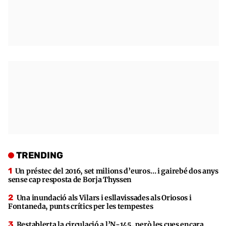
TRENDING
Un préstec del 2016, set milions d’euros… i gairebé dos anys
sense cap resposta de Borja Thyssen
Una inundació als Vilars i esllavissades als Oriosos i
Fontaneda, punts crítics per les tempestes
Restablerta la circulació a l’N-145, però les cues encara