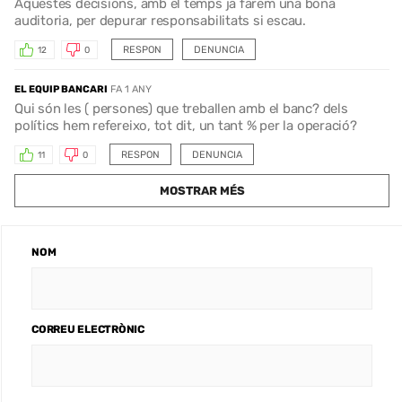
Aquestes decisions, amb el temps ja farem una bona
auditoria, per depurar responsabilitats si escau.
RESPON
DENUNCIA
12
0
EL EQUIP BANCARI
FA 1 ANY
Qui són les ( persones) que treballen amb el banc? dels
polítics hem refereixo, tot dit, un tant % per la operació?
RESPON
DENUNCIA
11
0
MOSTRAR MÉS
NOM
CORREU ELECTRÒNIC