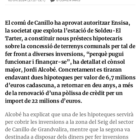
8
COMENTARIS
16/09/2024 (21:27 CET)
El comú de Canillo ha aprovat autoritzar Ensisa,
la societat que explota l’estació de Soldeu-El
Tarter, a constituir nous préstecs hipotecaris
sobre la concessió de terrenys comunals per tal de
fer front a diverses inversions, “perquè pugui
funcionar i finançar-se”, ha detallat el cònsol
major, Jordi Alcobé. Concretament es tiraran
endavant dues hipoteques per valor de 6,7 milions
d’euros cadascuna, a retornar en deu anys, a més
de la renovació d’una pòlissa de crèdit per un
import de 22 milions d’euros.
Alcobé ha explicat que una de les hipoteques servirà
per cobrir les inversions a la zona del Seig del sector
de Canillo de Grandvalira, mentre que la segona va
destinada a disposar dels diners per fer inversions