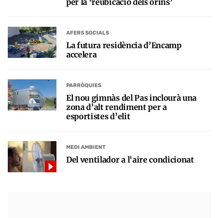
per la ‘reubicació dels orins’
AFERS SOCIALS
La futura residència d’Encamp
accelera
PARRÒQUIES
El nou gimnàs del Pas inclourà una
zona d’alt rendiment per a
esportistes d’elit
MEDI AMBIENT
Del ventilador a l'aire condicionat