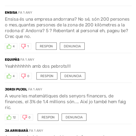
ENSISA
FA 1 ANY
Ensisa és una empresa andorrana? No sé, són 200 persones
o mes,quantes persones de la zona de 200 kilòmetres a la
rodona d' Andorra? 5 ? Rebentant al personal eh, pageu be?
Crec que no.
RESPON
DENUNCIA
4
1
EQUIPÀS
FA 1 ANY
Yeahhhhhhh amb dos pebrots!!!
RESPON
DENUNCIA
4
0
JORDI PUJOL
FA 1 ANY
A veure les matemàtiques dels senyors financers, de
finances, el 3% de 1.4 millions són.... Així jo també hem faig
ric.
RESPON
DENUNCIA
12
0
JA ARRIBARÀ
FA 1 ANY