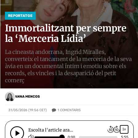
REPORTATGE
Immortalitzant per sempre
la ‘Merceria Lídia’
La cineasta andorrana, Ingrid Miralles,
converteix el tancament de la merceria de la seva
àvia en un documental íntim i emotiu sobre els
records, els vincles i la desaparició del petit
comerç
ANNA MENCOS
1
COMENTARIS
31/05/2026 (19:56 CET)
Escolta l'article ara…
1x
0:00
5:55