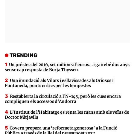
TRENDING
Un préstec del 2016, set milions d’euros… i gairebé dos anys
sense cap resposta de Borja Thyssen
Una inundació als Vilars i esllavissades als Oriosos i
Fontaneda, punts crítics per les tempestes
Restablerta la circulació a l’N-145, però les cues encara
compliquen els accessos d’Andorra
L’Institut de l’Habitatge es renta les mans amb els veïns de
Doctor Mitjavila
Govern prepara una ‘reformeta generosa’ a la Funció
Pública a través de la llei del pressupost 2027