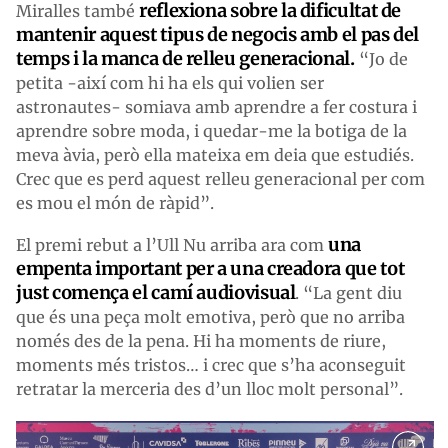
reflexiona sobre la dificultat de
Miralles també
mantenir aquest tipus de negocis amb el pas del
temps i la manca de relleu generacional.
“Jo de
petita -així com hi ha els qui volien ser
astronautes- somiava amb aprendre a fer costura i
aprendre sobre moda, i quedar-me la botiga de la
meva àvia, però ella mateixa em deia que estudiés.
Crec que es perd aquest relleu generacional per com
es mou el món de ràpid”.
una
El premi rebut a l’Ull Nu arriba ara com
empenta important per a una creadora que tot
just comença el camí audiovisual
. “La gent diu
que és una peça molt emotiva, però que no arriba
només des de la pena. Hi ha moments de riure,
moments més tristos… i crec que s’ha aconseguit
retratar la merceria des d’un lloc molt personal”.