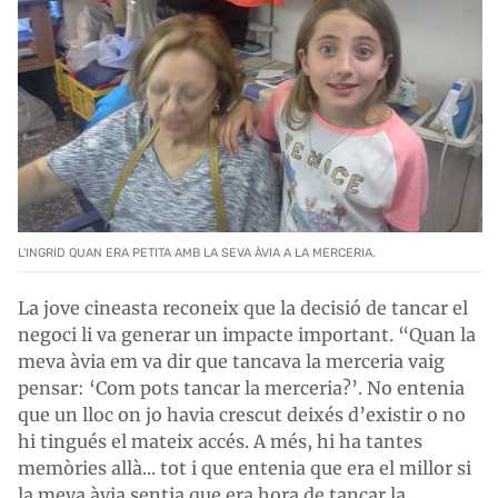
L'INGRID QUAN ERA PETITA AMB LA SEVA ÀVIA A LA MERCERIA.
La jove cineasta reconeix que la decisió de tancar el
negoci li va generar un impacte important. “Quan la
meva àvia em va dir que tancava la merceria vaig
pensar: ‘Com pots tancar la merceria?’. No entenia
que un lloc on jo havia crescut deixés d’existir o no
hi tingués el mateix accés. A més, hi ha tantes
memòries allà... tot i que entenia que era el millor si
la meva àvia sentia que era hora de tancar la