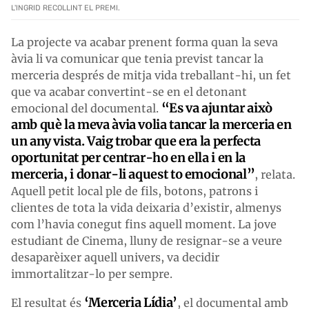
L'INGRID RECOLLINT EL PREMI.
La projecte va acabar prenent forma quan la seva
àvia li va comunicar que tenia previst tancar la
merceria després de mitja vida treballant-hi, un fet
que va acabar convertint-se en el detonant
“Es va ajuntar això
emocional del documental.
amb què la meva àvia volia tancar la merceria en
un any vista. Vaig trobar que era la perfecta
oportunitat per centrar-ho en ella i en la
merceria, i donar-li aquest to emocional”
, relata.
Aquell petit local ple de fils, botons, patrons i
clientes de tota la vida deixaria d’existir, almenys
com l’havia conegut fins aquell moment. La jove
estudiant de Cinema, lluny de resignar-se a veure
desaparèixer aquell univers, va decidir
immortalitzar-lo per sempre.
‘Merceria Lídia’
El resultat és
, el documental amb