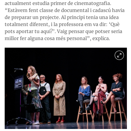
actualment estudia primer de cinematografia.
“Estàvem fent classe de documental i cadascú havia
de preparar un projecte. Al principi tenia una idea
totalment diferent, i la professora em va dir: ‘Què
pots aportar tu aquí?’. Vaig pensar que potser seria
millor fer alguna cosa més personal”, explica.