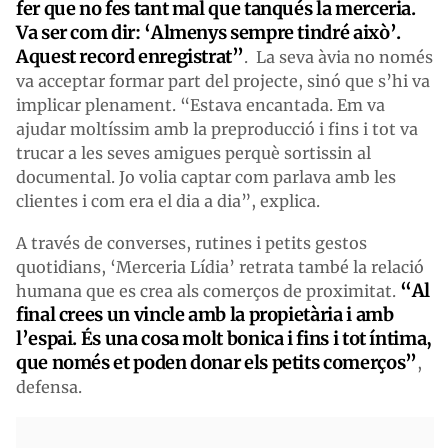
fer que no fes tant mal que tanqués la merceria.
Va ser com dir: ‘Almenys sempre tindré això’.
Aquest record enregistrat”
. La seva àvia no només
va acceptar formar part del projecte, sinó que s’hi va
implicar plenament. “Estava encantada. Em va
ajudar moltíssim amb la preproducció i fins i tot va
trucar a les seves amigues perquè sortissin al
documental. Jo volia captar com parlava amb les
clientes i com era el dia a dia”, explica.
A través de converses, rutines i petits gestos
quotidians, ‘Merceria Lídia’ retrata també la relació
“Al
humana que es crea als comerços de proximitat.
final crees un vincle amb la propietària i amb
l’espai. És una cosa molt bonica i fins i tot íntima,
que només et poden donar els petits comerços”
,
defensa.