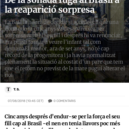
la reaparició sorpresa
La Batllia haurà de decidir si accedeix a què una
dona que fa cinc anys va desaparèixer per
sorpresa amb el seu fill i després hi va renunciar,
ara pugui tornar a veure l’infant tal com
demanaEl menor, ara de set anys, no té cap
record de la progenitora i ja havia normalitzat
plenament la situació al costat d’un pare que tem
que el retorn no previst de la mare pugui alterar el
noi
T
T. S.
0
COMENTARIS
07/08/2018 (10:45 CET)
Cinc anys després d’endur-se per la força el seu
fill cap al Brasil -el nen en tenia llavors poc més