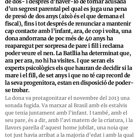
de dos- i després d’haver-lo de tornar acusada
d’un segrest parental pel qual es juga una pena
de presó de dos anys (això és el que demana el
fiscal), fins i tot després de renunciar a mantenir
cap contacte amb l’infant, ara, de cop i volta, una
dona andorrana de poc més de 40 anys ha
reaparegut per sorpresa de pare i fill i reclama
poder veure el nen. La Batllia ha determinat que,
ara per ara, no hi ha visites. I que seran els
experts psicològics els que hauran de decidir si la
mare i el fill, de set anys i que no té cap record de
la seva progenitora, estan en disposició de poder-
se trobar.
La dona va protagonitzar el novembre del 2013 una
sonada fugida. Va marxar al Brasil amb els estalvis
que tenia juntament amb l’infant. I també, amb el
seu pare, és a dir, amb l’avi matern de la criatura, i la
llavors parella d’aquest home jubilat, una noia que
tot just havia arribat a la majoria d’edat i amb la qual