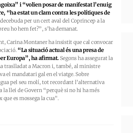
ngoixa” i “volien posar de manifestat l’enuig
re, “ha estat un clam contra les polítiques de
ecebuda per un cert aval del Coprincep a la
 preu ho hem fet?”, s’ha demanat.
, Carina Montaner ha insistit que cal convocar
“La situació actual és una presa de
ociació.
per Europa”, ha afirmat.
Segons ha assegurat la
a traslladat a Macron i, també, al ministre
 el mandatari gal en el viatge. Sobre
igua pel seu molí, tot recordant l’alternativa
a la llei de Govern “perquè si no hi ha més
ix que es mossega la cua".