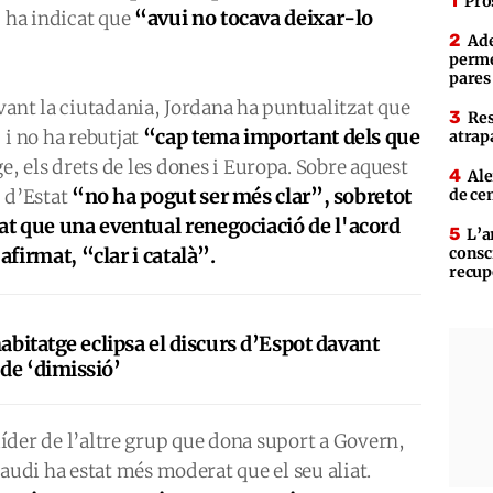
Pro
“
avui no tocava deixar-lo
, ha indicat que
Ade
perme
pares
vant la ciutadania, Jordana ha puntualitzat que
Res
“cap tema important dels que
 i no ha rebutjat
atrap
, els drets de les dones i Europa. Sobre aquest
Ale
“no ha pogut ser més clar”, sobretot
 d’Estat
de ce
t que una eventual renegociació de l'acord
L’a
afirmat, “clar i català”.
consc
recup
habitatge eclipsa el discurs d’Espot davant
de ‘dimissió’
 líder de l’altre grup que dona suport a Govern,
di ha estat més moderat que el seu aliat.