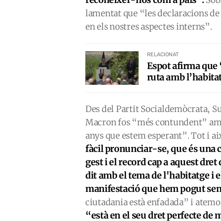
lamentat que “les declaracions de 
en els nostres aspectes interns”.
RELACIONAT
Espot afirma que “
ruta amb l’habita
Des del Partit Socialdemòcrata, Su
Macron fos “més contundent” amb
anys que estem esperant”. Tot i a
fàcil pronunciar-se, que és una 
gest i el record cap a aquest dre
dit amb el tema de l'habitatge i 
manifestació que hem pogut sen
ciutadania està enfadada” i atemori
“està en el seu dret perfecte de