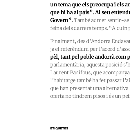
un tema que els preocupa i els a
que hi ha al país”. Al seu entend
Govern”.
També admet sentir-se d
feina dels darrers temps. “A quin
Finalment, des d’Andorra Endavant
ja el referèndum per l’acord d’ass
pèl, tant pel poble andorrà com 
parlamentària, aquesta posició s’h
Laurent Panifous, que acompanyava
l’habitatge també ha fet passar l’a
que han presentat una alternativa 
oferta no tindrem pisos i és un pe
ETIQUETES