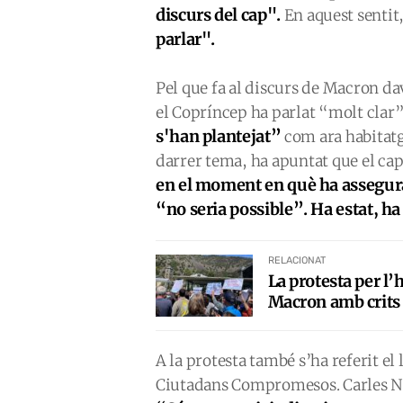
discurs del cap".
En aquest sentit
parlar".
Pel que fa al discurs de Macron da
el Copríncep ha parlat “molt clar”
s'han plantejat”
com ara habitatge
darrer tema, ha apuntat que el cap
en el moment en què ha assegura
“no seria possible”.
Ha estat, ha 
RELACIONAT
La protesta per l’
Macron amb crits 
A la protesta també s’ha referit el
Ciutadans Compromesos. Carles Nau