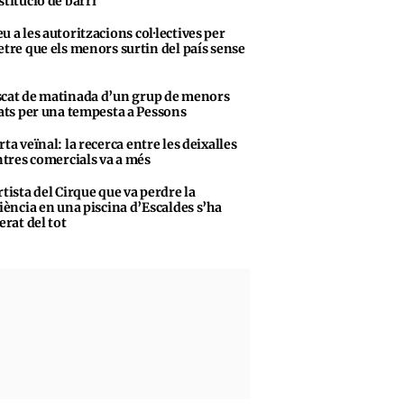
stitució de barri
u a les autoritzacions col·lectives per
tre que els menors surtin del país sense
cat de matinada d’un grup de menors
ats per una tempesta a Pessons
rta veïnal: la recerca entre les deixalles
ntres comercials va a més
rtista del Cirque que va perdre la
iència en una piscina d’Escaldes s’ha
erat del tot