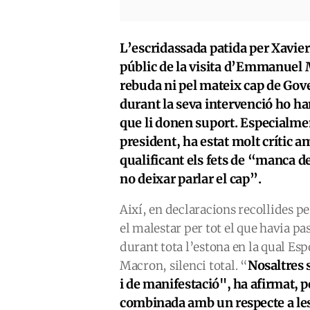
L’escridassada patida per Xavier
públic de la visita d’Emmanuel 
rebuda ni pel mateix cap de Gove
durant la seva intervenció ho ha
que li donen suport. Especialmen
president, ha estat molt crític a
qualificant els fets de “manca d
no deixar parlar el cap”.
Així, en declaracions recollides p
el malestar per tot el que havia pas
durant tota l’estona en la qual Esp
N
osaltres 
Macron, silenci total. “
i de manifestació",
ha afirmat, 
combinada amb un respecte a les 