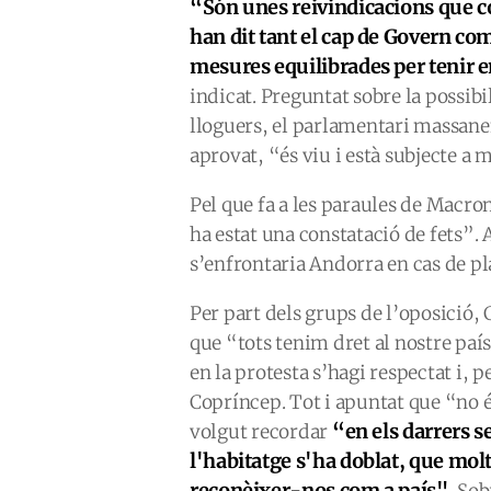
“S
ón unes reivindicacions que 
han dit tant el cap de Govern co
mesures equilibrades per tenir e
indicat. Preguntat sobre la possibil
lloguers, el parlamentari massane
aprovat, “és viu i està subjecte a 
Pel que fa a les paraules de Macro
ha estat una constatació de fets”. 
s’enfrontaria Andorra en cas de pl
Per part dels grups de l’oposició, 
que “tots tenim dret al nostre país
en la protesta s’hagi respectat i, p
Copríncep. Tot i apuntat que “no é
“en els darrers s
volgut recordar
l'habitatge s'ha doblat, que mol
reconèixer-nos com a país".
Sobr