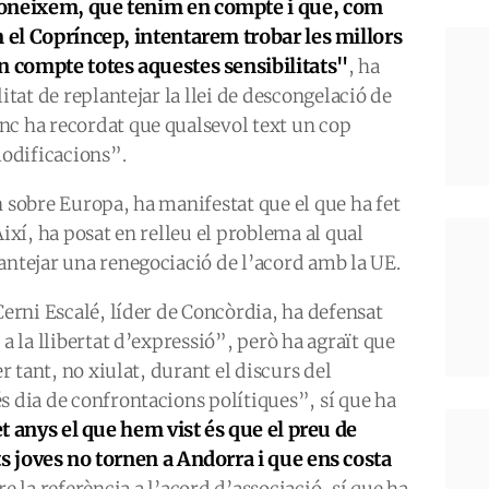
coneixem, que tenim en compte i que, com
m el
C
opríncep, intentarem trobar les millors
n compte totes aquestes sensibilitats"
, ha
itat de replantejar la llei de descongelació de
nc ha recordat que qualsevol text un cop
modificacions”.
n sobre Europa, ha manifestat que el que ha fet
Així, ha posat en relleu el problema al qual
antejar una renegociació de l’acord amb la UE.
Cerni Escalé, líder de Concòrdia, ha defensat
 a la llibertat d’expressió”, però ha agraït que
er tant, no xiulat, durant el discurs del
s dia de confrontacions polítiques”, sí que ha
et anys el que hem vist és que el preu de
ts joves no tornen a Andorra i que ens costa
e la referència a l’acord d’associació, sí que ha