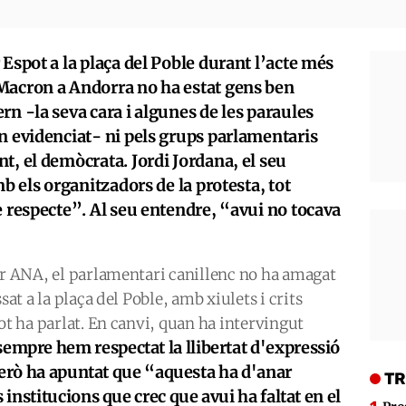
 Espot a la plaça del Poble durant l’acte més
Macron a Andorra no ha estat gens ben
rn -la seva cara i algunes de les paraules
n evidenciat- ni pels grups parlamentaris
t, el demòcrata. Jordi Jordana, el seu
mb els organitzadors de la protesta, tot
e respecte”. Al seu entendre, “avui no tocava
er ANA, el parlamentari canillenc no ha amagat
sat a la plaça del Poble, amb xiulets i crits
ot ha parlat. En canvi, quan ha intervingut
sempre hem respectat la llibertat d'expressió
però ha apuntat que “aquesta
ha d'anar
TR
institucions que crec que avui ha faltat en el