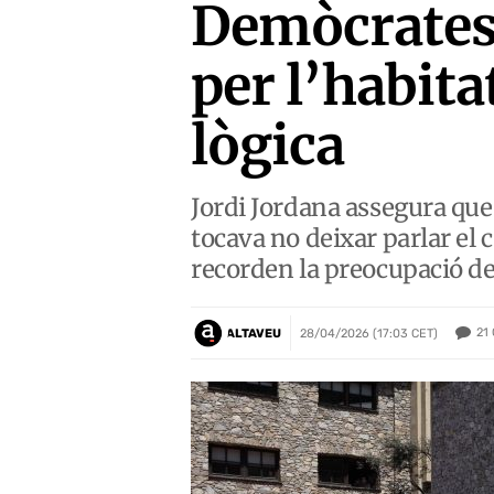
Demòcrates 
per l’habita
lògica
Jordi Jordana assegura que,
tocava no deixar parlar el
recorden la preocupació de
21
ALTAVEU
28/04/2026 (17:03 CET)