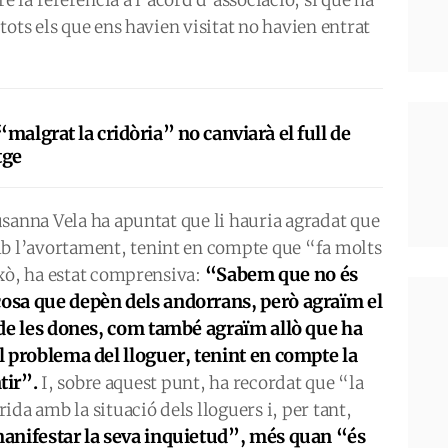
tots els que ens havien visitat no havien entrat
malgrat la cridòria” no canviarà el full de
tge
sanna Vela ha apuntat que li hauria agradat que
 l’avortament, tenint en compte que “fa molts
“Sabem que no és
ixò, ha estat comprensiva:
cosa que depèn dels andorrans, però agraïm el
t de les dones, com també agraïm allò que ha
el problema del lloguer, tenint en compte la
tir”.
I, sobre aquest punt, ha recordat que “la
da amb la situació dels lloguers i, per tant,
 manifestar la seva inquietud”, més quan “és