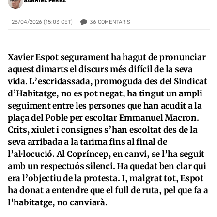
GABRIEL PÉREZ
36
COMENTARIS
28/04/2026 (15:03 CET)
Xavier Espot segurament ha hagut de pronunciar
aquest dimarts el discurs més difícil de la seva
vida. L’escridassada, promoguda des del Sindicat
d’Habitatge, no es pot negat, ha tingut un ampli
seguiment entre les persones que han acudit a la
plaça del Poble per escoltar Emmanuel Macron.
Crits, xiulet i consignes s’han escoltat des de la
seva arribada a la tarima fins al final de
l’al·locució. Al Copríncep, en canvi, se l’ha seguit
amb un respectuós silenci. Ha quedat ben clar qui
era l’objectiu de la protesta. I, malgrat tot, Espot
ha donat a entendre que el full de ruta, pel que fa a
l’habitatge, no canviarà.