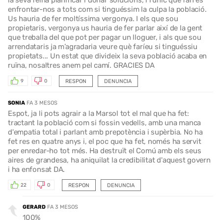
enfrontar-nos a tots com si tinguéssim la culpa la població.
Us hauria de fer moltíssima vergonya. I els que sou
propietaris, vergonya us hauria de fer parlar així de la gent
que treballa del que pot per pagar un lloguer, i als que sou
arrendataris ja m’agradaria veure què faríeu si tinguéssiu
propietats... Un estat que divideix la seva població acaba en
ruïna, nosaltres anem pel camí. GRACIES DA
RESPON
DENUNCIA
9
0
SONIA
FA 3 MESOS
Espot, ja li pots agrair a la Marsol tot el mal que ha fet:
tractant la població com si fossin vedells, amb una manca
d'empatia total i parlant amb prepotència i supèrbia. No ha
fet res en quatre anys i, el poc que ha fet, només ha servit
per enredar-ho tot més. Ha destruït el Comú amb els seus
aires de grandesa, ha aniquilat la credibilitat d'aquest govern
i ha enfonsat DA.
RESPON
DENUNCIA
22
0
GERARD
FA 3 MESOS
100%