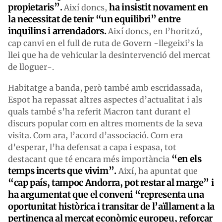
propietaris”.
ha insistit novament en
Així doncs,
la necessitat de tenir “un equilibri” entre
inquilins i arrendadors.
Així doncs, en l’horitzó,
cap canvi en el full de ruta de Govern -llegeixi’s la
llei que ha de vehicular la desintervenció del mercat
de lloguer-.
Habitatge a banda, però també amb escridassada,
Espot ha repassat altres aspectes d’actualitat i als
quals també s’ha referit Macron tant durant el
discurs popular com en altres moments de la seva
visita. Com ara, l’acord d’associació. Com era
d’esperar, l’ha defensat a capa i espasa, tot
“en els
destacant que té encara més importància
temps incerts que vivim”.
Així, ha apuntat que
“c
ap país, tampoc Andorra, pot restar al marge”
i
ha argumentat que el conveni “representa una
oportunitat històrica i transitar de l’aïllament a la
pertinença al mercat econòmic europeu, reforçar