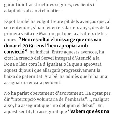
garantir infraestructures segures, resilients i
adaptades al canvi climàtic”.
Espot també ha volgut treure pit dels avenços que, al
seu entendre, s’han fet en els darrers anys, des de la
primera visita de Macron, pel que fa als drets de les
“Hem escoltat el missatge que ens vau
dones.
donar el 2019 i ens l’hem apropiat amb
convicció”
, ha indicat. Entre aquests avenços, ha
citat la creació del Servei Integral d’Atenció a la
Dona o lleis com la d’igualtat o la que s’aprovarà
aquest dijous i que allargarà progressivament la
baixa de paternitat. Ara bé, ha admès que hi ha una
assignatura encara pendent.
No ha parlat obertament d’avortament. Ha optat per
dir “interrupció voluntària de l’embaràs”. I, malgrat
això, ha assegurat que “no defugim el debat”. En
“s
abem
que és una
aquest sentit, ha assegurat que