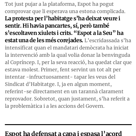
Tot just pujar a la plataforma, Espot ha pogut
comprovar que li esperava una estona complicada.
La protesta per l’habitatge s’ha deixat veure i
sentir. Hi havia pancartes, sí, però també
s’escoltaven xiulets i crits. “Espot a la Seu” ha
estat una de les més corejades.
L’escridassada s’ha
intensificat quan el mandatari demòcrata ha iniciat
la intervenció amb la qual volia donar la benvinguda
al Copríncep. I, per la seva reacció, ha quedat clar que
estava molest. Primer, fent servint un tot alt per
intentar -infructuosament- tapar les veus del
Sindicat d’Habitatge. I, ja en algun moment,
referint-se directament en un tarannà clarament
reprovador. Sobretot, quan justament, s’ha referit a
la problemàtica i a les accions del Govern.
Espot ha defensat a capa i espasa l’acord