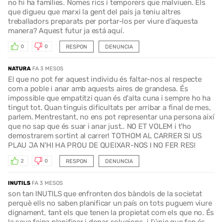
no hi ha famílies. Nomes rics i temporers que malviuen. Els
que digueu que marxi la gent del país ja teniu altres
treballadors preparats per portar-los per viure d’aquesta
manera? Aquest futur ja está aquí.
RESPON
DENUNCIA
0
0
NATURA
FA 3 MESOS
El que no pot fer aquest individu és faltar-nos al respecte
com a poble i anar amb aquests aires de grandesa. És
impossible que empatitzi quan és d'alta cuna i sempre ho ha
tingut tot. Quan tinguis dificultats per arribar a final de mes,
parlem. Mentrestant, no ens pot representar una persona així
que no sap que és suar i anar just.. NO ET VOLEM i t'ho
demostrarem sortint al carrer! TOTHOM AL CARRER SI US
PLAU JA N'HI HA PROU DE QUEIXAR-NOS I NO FER RES!
RESPON
DENUNCIA
2
0
INUTILS
FA 3 MESOS
son tan INUTILS que enfronten dos bàndols de la societat
perquè ells no saben planificar un país on tots puguem viure
dignament, tant els que tenen la propietat com els que no. És
la seva feina planificar i donar solucions, i l’únic que fan és