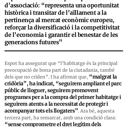
d’associació: “representa una oportunitat
històrica i transitar de l’aïllament a la
pertinença al mercat econòmic europeu,
reforçar la diversificació i la competitivitat
de l’economia i garantir el benestar de les
generacions futures”
Espot ha assegurat que “l’habitatge és la principal
preocupació de bona part de la ciutadania, també
“m
algrat
la
dels que no criden”. I ha afirmat que,
cridòria”, ha indicat, “seguirem ampliant el parc
públic de lloguer, seguirem promovent
programes per a la compra del primer habitatge i
seguirem atents a la necessitat de protegir i
acompanyar tots els llogaters”
. Ara bé, aquesta
tercera part, ha remarcat, amb una condició clara:
“sense comprometre el dret legítim dels