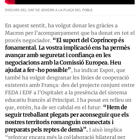
DISCURS DEL CAP DE GOVERN A LA PLAÇA DEL POBLE
En aquest sentit, ha volgut donar les gràcies a
Macron per l’acompanyament que ha donat en tot el
“El suport
del Copríncep és
procés negociador.
fonamental. La vostra
implicació
ens ha permès
avançar amb seguretat i confiança en les
negociacions amb la
C
omissió
E
uropea. Heu
ajudat a fer-ho possible”
, ha indicat Espot, que
també ha volgut desgranar les línies de cooperació
existents amb França: des del projecte conjunt entre
FEDA i EDF a l’Ospitalet a la presència del sistema
educatiu francès al Principat. I ha posat en relleu un
“
Hem de
que, entén, ha de ser cabdal en el futur:
seguir treballant plegats per aconseguir que els
nostres
territoris
romanguin connectats i
preparats pel
s
reptes de demà”.
I això implica
“reforçar encara més la col·laboració bilateral per