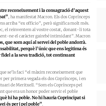
stre reconeixement i la consagració d’aquest
pat”
, ha manifestat Macron. Els dos Coprínceps
ns arriba “ex officio”, però significa molt més.
, el reinventem al vostre costat, donant-li tota
tenent-ne el caràcter gairebé intimidant”. Macron
s, que som aquí al servei del poble andorrà.
abilitat, perquè l’únic que ens legitima és
 fidel a la seva tradició, tot continuant
t que se’ls faci “el màxim reconeixement que
er per primera vegada els dos Coprínceps, i en
tuari de Meritxell. “Som els Coprínceps pel
ant que era un honor poder servir el poble
è hi ha poble. No hi hauria Coprincipat si
ei és per i pel poble”
.