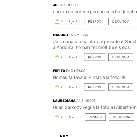
JO
FA 3 MESOS
encara no entenc perque se li ha donat 
RESPON
DENUNCIA
3
1
MADURO
FA 3 MESOS
Jo li donaria una altra al president Sanc
a Andorra, ho han fet molt bé els dos
RESPON
DENUNCIA
2
1
PEPITO
FA 3 MESOS
Només faltava el Pintat a la foto!!!!!
RESPON
DENUNCIA
2
1
LAUREDIANA
FA 3 MESOS
Quan Sarkozy vegi a la foto a l’Albert Pint
RESPON
DENUNCIA
2
0
NOM