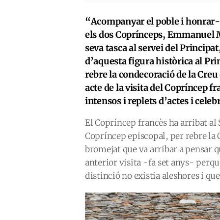
“Acompanyar el poble i honrar-l
els dos Coprínceps, Emmanuel M
seva tasca al servei del Principat,
d’aquesta figura històrica al Pri
rebre la condecoració de la Creu 
acte de la visita del Copríncep fr
intensos i replets d’actes i celeb
El Copríncep francès ha arribat a
Copríncep episcopal, per rebre la C
bromejat que va arribar a pensar q
anterior visita -fa set anys- perqu
distinció no existia aleshores i qu