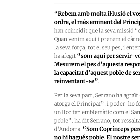
“Rebem amb molta il·lusió el vo
ordre, el més eminent del Princi
han coincidit que la seva missió “e
Quan venim aquí i prenem el càrrec
la seva força, tot el seu pes, i en
“som aquí per servir-vo
ha afegit
Mesurem el pes d’aquesta respons
la capacitat d’aquest poble de ser
reinventant-se”
.
Per la seva part, Serrano ha agraï
atorga el Principat”, i poder-ho f
un lloc tan emblemàtic com el San
poble”, ha dit Serrano, tot ressalt
“Som Coprínceps perqu
d’Andorra.
no hi hagués poble. El nostre serv