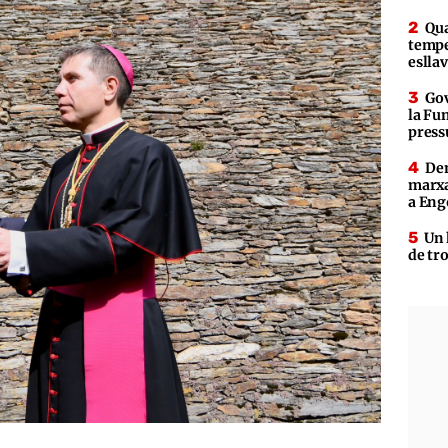
Qua
tempe
eslla
Gov
la Fun
press
Den
marxa
a Eng
Un 
de tr