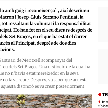
o amb goig i reconeixença”, així descriuen
acron i Josep-Lluís Serrano Pentinat, la
 tot ressaltant la voluntat i la responsabilitat
ncipat. Ho han fet en el seu discurs després de
dels Set Braços, en el que ha estat el darrer
ancès al Principat, després de dos dies
racions.
l Santuari de Meritxell acompanyat del
reu dels Set Braços. Una distinció de la qual ha
ue no n’havia estat mereixedor en la seva
è no la va rebre. Després, va saber que aquesta
e aquesta distinció es va crear posteriorment.
TR
Int
ubica