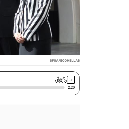
SFGA/ECOMELLAS
1x
2:20