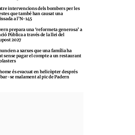
tre intervencions dels bombers per les
stes que també han causat una
vissada a l’N-145
ern prepara una ‘reformeta generosa’ a
ció Pública a través de la llei del
upost 2027
uncien a xarxes que una família ha
t sense pagar el compte a un restaurant
olasters
home és evacuat en helicòpter després
obar-se malament al pic de Padern