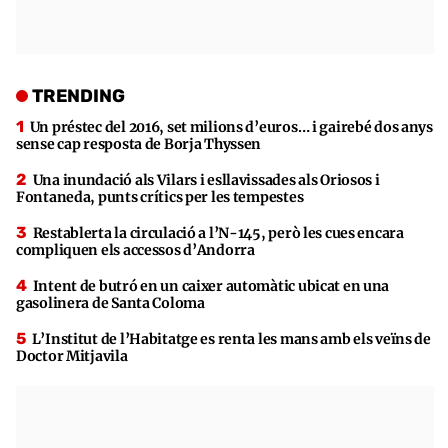
TRENDING
Un préstec del 2016, set milions d’euros… i gairebé dos anys
sense cap resposta de Borja Thyssen
Una inundació als Vilars i esllavissades als Oriosos i
Fontaneda, punts crítics per les tempestes
Restablerta la circulació a l’N-145, però les cues encara
compliquen els accessos d’Andorra
Intent de butró en un caixer automàtic ubicat en una
gasolinera de Santa Coloma
L’Institut de l’Habitatge es renta les mans amb els veïns de
Doctor Mitjavila