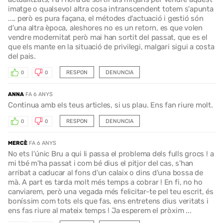
imatge o qualsevol altra cosa intranscendent totem s'apunta
.... però es pura façana, el métodes d'actuació i gestió són
d'una altra època, aleshores no es un retorn, es que volen
vendre modernitat però mai han sortit del passat, que es el
que els mante en la situació de privilegi, malgari sigui a costa
del pais.
RESPON
DENUNCIA
0
0
ANNA
FA 6 ANYS
Continua amb els teus articles, si us plau. Ens fan riure molt.
RESPON
DENUNCIA
0
0
MERCÈ
FA 6 ANYS
No ets l'únic Bru a qui li passa el problema dels fulls grocs ! a
mi tbé m'ha passat i com bé dius el pitjor del cas, s'han
arribat a caducar al fons d'un calaix o dins d'una bossa de
mà. A part es tarda molt més temps a cobrar ! En fi, no ho
canviarem, però una vegada més felicitar-te pel teu escrit, és
boníssim com tots els que fas, ens entretens dius veritats i
ens fas riure al mateix temps ! Ja esperem el pròxim ...