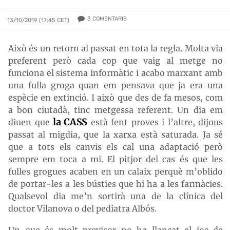
3
COMENTARIS
13/10/2019 (17:45 CET)
Això és un retorn al passat en tota la regla. Molta via
preferent però cada cop que vaig al metge no
funciona el sistema informàtic i acabo marxant amb
una fulla groga quan em pensava que ja era una
espècie en extinció. I això que des de fa mesos, com
a bon ciutadà, tinc metgessa referent. Un dia em
la CASS
diuen que
està fent proves i l’altre, dijous
passat al migdia, que la xarxa està saturada. Ja sé
que a tots els canvis els cal una adaptació però
sempre em toca a mi. El pitjor del cas és que les
fulles grogues acaben en un calaix perquè m’oblido
de portar-les a les bústies que hi ha a les farmàcies.
Qualsevol dia me’n sortirà una de la clínica del
doctor Vilanova o del pediatra Albós.