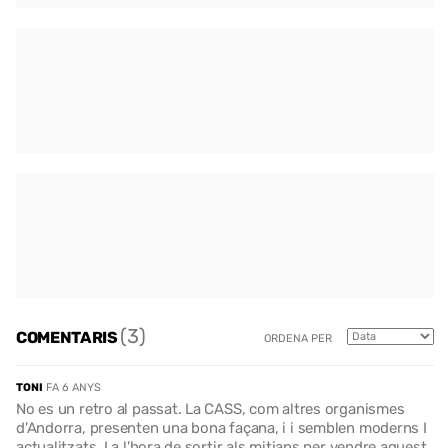
(3)
COMENTARIS
ORDENA PER
TONI
FA 6 ANYS
No es un retro al passat. La CASS, com altres organismes
d'Andorra, presenten una bona façana, i i semblen moderns I
actualitzats, I a l'hora de sortir als mitjans per vendre aquest