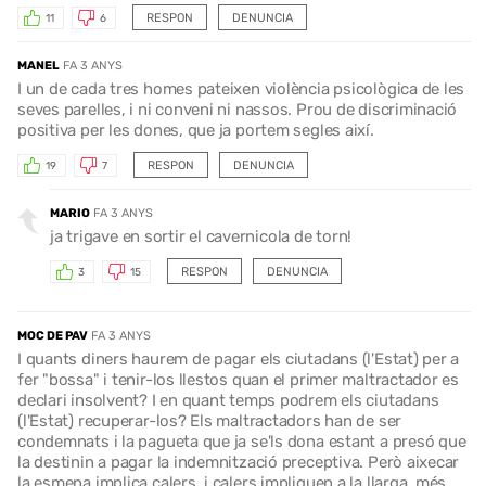
RESPON
DENUNCIA
11
6
MANEL
FA 3 ANYS
I un de cada tres homes pateixen violència psicològica de les
seves parelles, i ni conveni ni nassos. Prou de discriminació
positiva per les dones, que ja portem segles així.
RESPON
DENUNCIA
19
7
MARIO
FA 3 ANYS
ja trigave en sortir el cavernicola de torn!
RESPON
DENUNCIA
3
15
MOC DE PAV
FA 3 ANYS
I quants diners haurem de pagar els ciutadans (l'Estat) per a
fer "bossa" i tenir-los llestos quan el primer maltractador es
declari insolvent? I en quant temps podrem els ciutadans
(l'Estat) recuperar-los? Els maltractadors han de ser
condemnats i la pagueta que ja se'ls dona estant a presó que
la destinin a pagar la indemnització preceptiva. Però aixecar
la esmena implica calers, i calers impliquen a la llarga, més