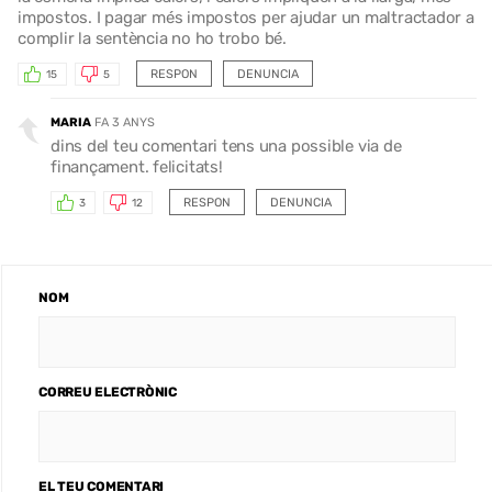
impostos. I pagar més impostos per ajudar un maltractador a
complir la sentència no ho trobo bé.
RESPON
DENUNCIA
15
5
MARIA
FA 3 ANYS
dins del teu comentari tens una possible via de
finançament. felicitats!
RESPON
DENUNCIA
3
12
NOM
CORREU ELECTRÒNIC
EL TEU COMENTARI