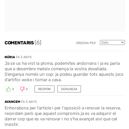
(6)
COMENTARIS
ORDENA PER
NÚRIA
FA 3 ANYS
Ja se us ha vist la ploma, podemites andorrans i ja es parla
que a desembre mateix comença la vostra devallada.
S’enganya només un cop: ja podeu guardar tots aquests jocs
d’artifici woke i tornar a casa.
RESPON
DENUNCIA
4
0
AVANCEM
FA 3 ANYS
Enhorabona per l'article i per l'oposició a renovar la reserva,
recordem però que aquest compromís ja es va adquirir el
darrer cop que es va renovar i no s'ha avançat així que cal
insistir.