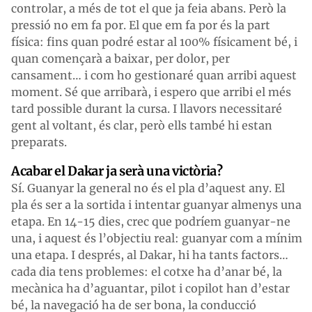
controlar, a més de tot el que ja feia abans. Però la
pressió no em fa por. El que em fa por és la part
física: fins quan podré estar al 100% físicament bé, i
quan començarà a baixar, per dolor, per
cansament… i com ho gestionaré quan arribi aquest
moment. Sé que arribarà, i espero que arribi el més
tard possible durant la cursa. I llavors necessitaré
gent al voltant, és clar, però ells també hi estan
preparats.
Acabar el Dakar ja serà una victòria?
Sí. Guanyar la general no és el pla d’aquest any. El
pla és ser a la sortida i intentar guanyar almenys una
etapa. En 14-15 dies, crec que podríem guanyar-ne
una, i aquest és l’objectiu real: guanyar com a mínim
una etapa. I després, al Dakar, hi ha tants factors…
cada dia tens problemes: el cotxe ha d’anar bé, la
mecànica ha d’aguantar, pilot i copilot han d’estar
bé, la navegació ha de ser bona, la conducció