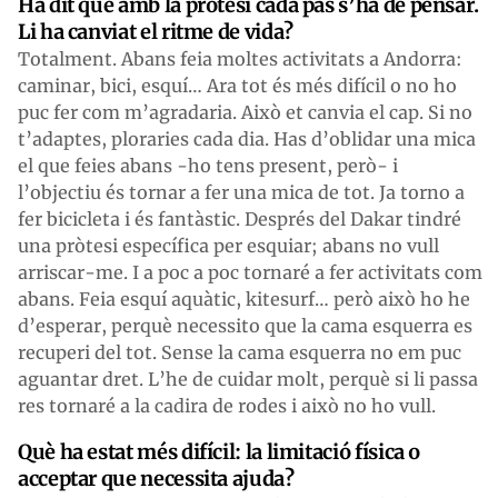
Ha dit que amb la pròtesi cada pas s’ha de pensar.
Li ha canviat el ritme de vida?
Totalment. Abans feia moltes activitats a Andorra:
caminar, bici, esquí… Ara tot és més difícil o no ho
puc fer com m’agradaria. Això et canvia el cap. Si no
t’adaptes, ploraries cada dia. Has d’oblidar una mica
el que feies abans -ho tens present, però- i
l’objectiu és tornar a fer una mica de tot. Ja torno a
fer bicicleta i és fantàstic. Després del Dakar tindré
una pròtesi específica per esquiar; abans no vull
arriscar-me. I a poc a poc tornaré a fer activitats com
abans. Feia esquí aquàtic, kitesurf… però això ho he
d’esperar, perquè necessito que la cama esquerra es
recuperi del tot. Sense la cama esquerra no em puc
aguantar dret. L’he de cuidar molt, perquè si li passa
res tornaré a la cadira de rodes i això no ho vull.
Què ha estat més difícil: la limitació física o
acceptar que necessita ajuda?