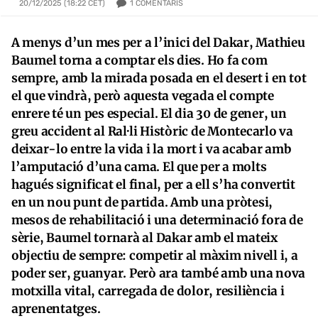
1
COMENTARIS
20/12/2025 (18:22 CET)
A menys d’un mes per a l’inici del Dakar, Mathieu
Baumel torna a comptar els dies. Ho fa com
sempre, amb la mirada posada en el desert i en tot
el que vindrà, però aquesta vegada el compte
enrere té un pes especial. El dia 30 de gener, un
greu accident al Ral·li Històric de Montecarlo va
deixar-lo entre la vida i la mort i va acabar amb
l’amputació d’una cama. El que per a molts
hagués significat el final, per a ell s’ha convertit
en un nou punt de partida. Amb una pròtesi,
mesos de rehabilitació i una determinació fora de
sèrie, Baumel tornarà al Dakar amb el mateix
objectiu de sempre: competir al màxim nivell i, a
poder ser, guanyar. Però ara també amb una nova
motxilla vital, carregada de dolor, resiliència i
aprenentatges.