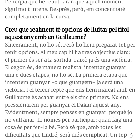
l’energia que he rebut faran que aquell moment
sigui molt intens. Després, però, em concentraré
completament en la cursa.
Creu que realment té opcions de lluitar pel títol
aquest any amb en Guillaume?
Sincerament, no ho sé. Però ho hem preparat tot per
tenir opcions. Al meu cap hi ha tres objectius clars:
el primer és ser a la sortida, i això ja és una victòria.
El segon és, de manera realista, intentar guanyar
una o dues etapes, no ho sé. La primera etapa que
intentem guanyar -o que guanyem- ja serà una
victòria. I el tercer repte que ens hem marcat amb en
Guillaume és acabar entre els cinc primers. No ens
pressionarem per guanyar el Dakar aquest any.
Evidentment, sempre penses en guanyar, perquè jo
no vull anar-hi només per participar: quan faig una
cosa és per fer-la bé. Però sé que, amb totes les
dificultats que tindré, serà més complicat. Un top-5