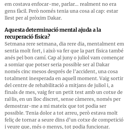
em costava enfocar-me, parlar… realment no era
gens fàcil. Però només tenia una cosa al cap: estar
llest per al pròxim Dakar.
Aquesta determinació mental ajuda a la
recuperació física?
Setmana rere setmana, dia rere dia, mentalment em
sentia molt fort, i això va fer que la part física també
anés pel bon camí. Cap al juny o juliol vam començar
a somiar que potser seria possible ser al Dakar
només cinc mesos després de l’accident, una cosa
totalment inesperada en aquell moment. Vaig sortir
del centre de rehabilitació a mitjans de juliol i, a
finals de mes, vaig fer un petit test amb un cotxe de
ral·lis, en un lloc discret, sense càmeres, només per
demostrar-me a mi mateix que tot podia ser
possible. Tenia dolor a tot arreu, però estava molt
feliç de tornar a seure dins d’un cotxe de competició
i veure que, més o menys, tot podia funcionar.