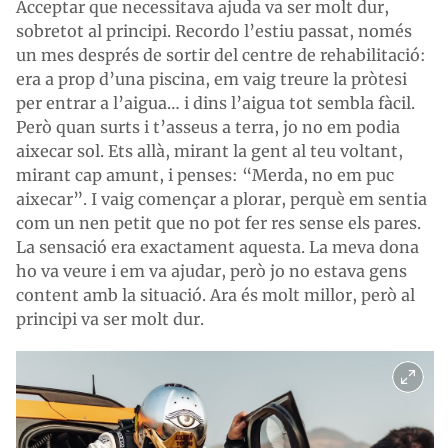
Acceptar que necessitava ajuda va ser molt dur,
sobretot al principi. Recordo l’estiu passat, només
un mes després de sortir del centre de rehabilitació:
era a prop d’una piscina, em vaig treure la pròtesi
per entrar a l’aigua… i dins l’aigua tot sembla fàcil.
Però quan surts i t’asseus a terra, jo no em podia
aixecar sol. Ets allà, mirant la gent al teu voltant,
mirant cap amunt, i penses: “Merda, no em puc
aixecar”. I vaig començar a plorar, perquè em sentia
com un nen petit que no pot fer res sense els pares.
La sensació era exactament aquesta. La meva dona
ho va veure i em va ajudar, però jo no estava gens
content amb la situació. Ara és molt millor, però al
principi va ser molt dur.