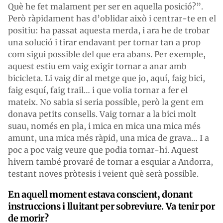
Què he fet malament per ser en aquella posició?”.
Però ràpidament has d’oblidar això i centrar-te en el
positiu: ha passat aquesta merda, i ara he de trobar
una solució i tirar endavant per tornar tan a prop
com sigui possible del que era abans. Per exemple,
aquest estiu em vaig exigir tornar a anar amb
bicicleta. Li vaig dir al metge que jo, aquí, faig bici,
faig esquí, faig
trail
… i que volia tornar a fer el
mateix. No sabia si seria possible, però la gent em
donava petits consells. Vaig tornar a la bici molt
suau, només en pla, i mica en mica una mica més
amunt, una mica més ràpid, una mica de grava… I a
poc a poc vaig veure que podia tornar-hi. Aquest
hivern també provaré de tornar a esquiar a Andorra,
testant noves pròtesis i veient què serà possible.
En aquell moment estava conscient, donant
instruccions i lluitant per sobreviure. Va tenir por
de morir?