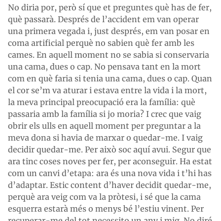
No diria por, però sí que et preguntes què has de fer,
què passarà. Després de l’accident em van operar
una primera vegada i, just després, em van posar en
coma artificial perquè no sabien què fer amb les
cames. En aquell moment no se sabia si conservaria
una cama, dues o cap. No pensava tant en la mort
com en què faria si tenia una cama, dues o cap. Quan
el cor se’m va aturar i estava entre la vida i la mort,
la meva principal preocupació era la família: què
passaria amb la família si jo moria? I crec que vaig
obrir els ulls en aquell moment per preguntar a la
meva dona si havia de marxar o quedar-me. I vaig
decidir quedar-me. Per això soc aquí avui. Segur que
ara tinc coses noves per fer, per aconseguir. Ha estat
com un canvi d’etapa: ara és una nova vida i t’hi has
d’adaptar. Estic content d’haver decidit quedar-me,
perquè ara veig com va la pròtesi, i sé que la cama
esquerra estarà més o menys bé l’estiu vinent. Per
recuperar-me del tot necessito un any i mig. No diré