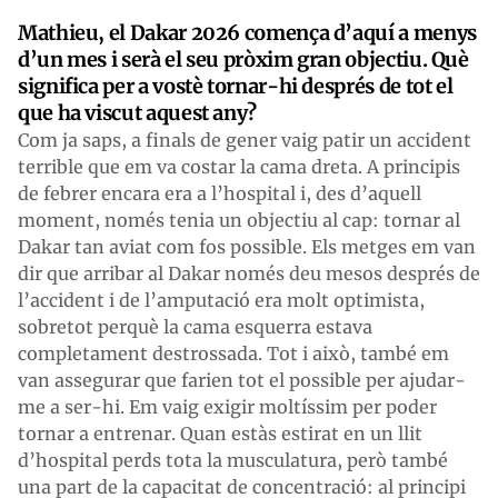
Mathieu, el Dakar 2026 comença d’aquí a menys
d’un mes i serà el seu pròxim gran objectiu. Què
significa per a vostè tornar-hi després de tot el
que ha viscut aquest any?
Com ja saps, a finals de gener vaig patir un accident
terrible que em va costar la cama dreta. A principis
de febrer encara era a l’hospital i, des d’aquell
moment, només tenia un objectiu al cap: tornar al
Dakar tan aviat com fos possible. Els metges em van
dir que arribar al Dakar només deu mesos després de
l’accident i de l’amputació era molt optimista,
sobretot perquè la cama esquerra estava
completament destrossada. Tot i això, també em
van assegurar que farien tot el possible per ajudar-
me a ser-hi. Em vaig exigir moltíssim per poder
tornar a entrenar. Quan estàs estirat en un llit
d’hospital perds tota la musculatura, però també
una part de la capacitat de concentració: al principi