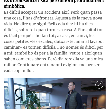
És una absència física però alhora profundament
simbòlica.
És difícil acceptar un accident així. Però quan passa
una cosa, l’has d’afrontar. Aquesta és la meva nova
vida. No diré que sigui fàcil cada dia: hi ha dies
difícils, sobretot quan tornes a casa. A l’hospital tot
és fàcil perquè t’ho fan tot; a casa, en canvi, les
coses petites -les escales, dutxar-te, anar al lavabo,
caminar- es tornen difícils. I no només és difícil per
a mi: també ho és per a la família, veure’t així quan
saben com eres abans. Però dia rere dia va una mica
millor. Continuaré entrenant i exigint-me per ser
cada cop millor.