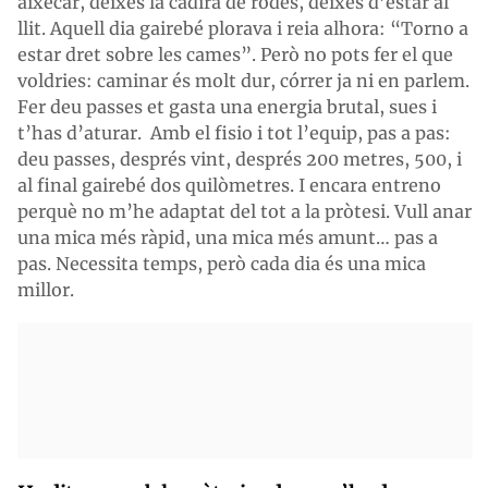
aixecar, deixes la cadira de rodes, deixes d’estar al
llit. Aquell dia gairebé plorava i reia alhora: “Torno a
estar dret sobre les cames”. Però no pots fer el que
voldries: caminar és molt dur, córrer ja ni en parlem.
Fer deu passes et gasta una energia brutal, sues i
t’has d’aturar. Amb el fisio i tot l’equip, pas a pas:
deu passes, després vint, després 200 metres, 500, i
al final gairebé dos quilòmetres. I encara entreno
perquè no m’he adaptat del tot a la pròtesi. Vull anar
una mica més ràpid, una mica més amunt… pas a
pas. Necessita temps, però cada dia és una mica
millor.