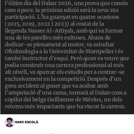
l’últim dia del Dakar 2026, una prova que coneix
com a pocs: la pròxima edició serà la seva 19a
participació. L’ha guanyat en quatre ocasions
(2015, 2019, 2022 i 2023) al costat de la
llegenda Nasser Al-Attiyah, amb qui va formar
una de les parelles més exitoses. Abans de
dedicar-se plenament al motor, va estudiar
Oftalmologia a la Universitat de Montpeller i és
també instructor d'esquí. Però quan va veure que
podia construir una carrera professional al més
alt nivell, va aparcar els estudis per a centrar-se
exclusivament en la competició. Després d'un
greu accident al gener que va acabar amb
l’amputació d’una cama, tornarà al Dakar com a
copilot del belga Guillaume de Mévius, un dels
retorns més impactants que ha viscut la carrera.
MARC ESCOLÀ