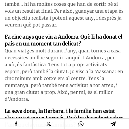
també… hi ha moltes coses que han de sortir bé si
vols un resultat final. Per això, guanyar una etapa és
un objectiu realista i potent aquest any, i després ja
veurem què pot passar.
Fa cinc anys que viu a Andorra. Què li ha donat el
país en un moment tan delicat?
Quan viatges molt durant l’any, quan tornes a casa
necessites un lloc segur i tranquil. I Andorra, per
això, és fantàstica. Tens tot a prop: activitats,
esport, però també la ciutat. Jo visc a la Massana: en
cinc minuts amb cotxe ets al centre. Tens la
muntanya, però també tens activitat a tot arreu, i
una gran ciutat a prop. Això, per mi, és el millor
d’Andorra.
La seva dona, la Barbara, i la família han estat
clau en tot aquest procés. Què ha descobert sobre
l’amor i els vincles familiars?