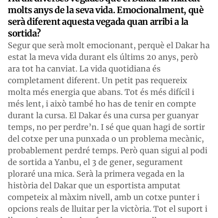
molts anys de la seva vida. Emocionalment, què
serà diferent aquesta vegada quan arribi a la
sortida?
Segur que serà molt emocionant, perquè el Dakar ha
estat la meva vida durant els últims 20 anys, però
ara tot ha canviat. La vida quotidiana és
completament diferent. Un petit pas requereix
molta més energia que abans. Tot és més difícil i
més lent, i això també ho has de tenir en compte
durant la cursa. El Dakar és una cursa per guanyar
temps, no per perdre’n. I sé que quan hagi de sortir
del cotxe per una punxada o un problema mecànic,
probablement perdré temps. Però quan sigui al podi
de sortida a Yanbu, el 3 de gener, segurament
ploraré una mica. Serà la primera vegada en la
història del Dakar que un esportista amputat
competeix al màxim nivell, amb un cotxe punter i
opcions reals de lluitar per la victòria. Tot el suport i