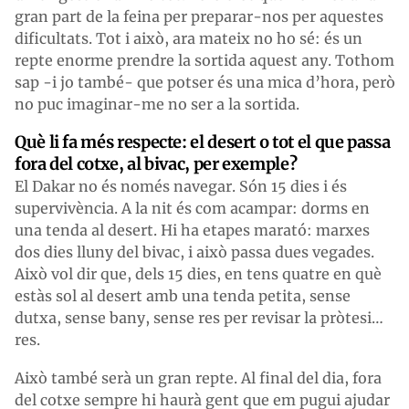
gran part de la feina per preparar-nos per aquestes
dificultats. Tot i això, ara mateix no ho sé: és un
repte enorme prendre la sortida aquest any. Tothom
sap -i jo també- que potser és una mica d’hora, però
no puc imaginar-me no ser a la sortida.
Què li fa més respecte: el desert o tot el que passa
fora del cotxe, al bivac, per exemple?
El Dakar no és només navegar. Són 15 dies i és
supervivència. A la nit és com acampar: dorms en
una tenda al desert. Hi ha etapes marató: marxes
dos dies lluny del bivac, i això passa dues vegades.
Això vol dir que, dels 15 dies, en tens quatre en què
estàs sol al desert amb una tenda petita, sense
dutxa, sense bany, sense res per revisar la pròtesi…
res.
Això també serà un gran repte. Al final del dia, fora
del cotxe sempre hi haurà gent que em pugui ajudar