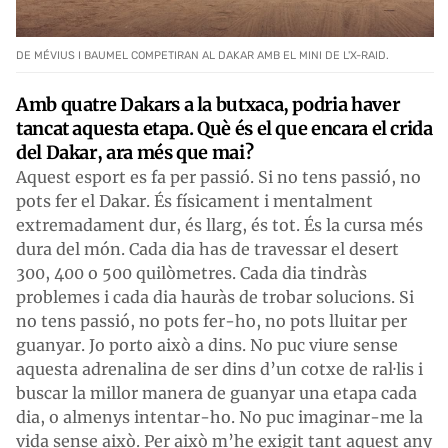
DE MÉVIUS I BAUMEL COMPETIRAN AL DAKAR AMB EL MINI DE L'X-RAID.
Amb quatre Dakars a la butxaca, podria haver
tancat aquesta etapa. Què és el que encara el crida
del Dakar, ara més que mai?
Aquest esport es fa per passió. Si no tens passió, no
pots fer el Dakar. És físicament i mentalment
extremadament dur, és llarg, és tot. És la cursa més
dura del món. Cada dia has de travessar el desert
300, 400 o 500 quilòmetres. Cada dia tindràs
problemes i cada dia hauràs de trobar solucions. Si
no tens passió, no pots fer-ho, no pots lluitar per
guanyar. Jo porto això a dins. No puc viure sense
aquesta adrenalina de ser dins d’un cotxe de ral·lis i
buscar la millor manera de guanyar una etapa cada
dia, o almenys intentar-ho. No puc imaginar-me la
vida sense això. Per això m’he exigit tant aquest any