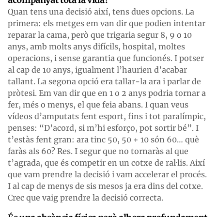
Quan tens una decisió així, tens dues opcions. La
primera: els metges em van dir que podien intentar
reparar la cama, però que trigaria segur 8, 9 o 10
anys, amb molts anys difícils, hospital, moltes
operacions, i sense garantia que funcionés. I potser
al cap de 10 anys, igualment l’haurien d’acabar
tallant. La segona opció era tallar-la ara i parlar de
pròtesi. Em van dir que en 1 o 2 anys podria tornar a
fer, més o menys, el que feia abans. I quan veus
vídeos d’amputats fent esport, fins i tot paralímpic,
penses: “D’acord, si m’hi esforço, pot sortir bé”. I
t’estàs fent gran: ara tinc 50, 50 + 10 són 60… què
faràs als 60? Res. I segur que no tornaràs al que
t’agrada, que és competir en un cotxe de ral·lis. Així
que vam prendre la decisió i vam accelerar el procés.
I al cap de menys de sis mesos ja era dins del cotxe.
Crec que vaig prendre la decisió correcta.