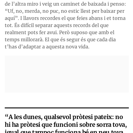
de l’altra miro i veig un caminet de baixada i penso:
“Uf, no, merda, no puc, no estic llest per baixar per
aquí”. I llavors recordes el que feies abans i et torna
tot. És difícil separar aquests records del que
realment pots fer avui. Però suposo que amb el
temps millorarà. El que és segur és que cada dia
t’has d’adaptar a aquesta nova vida.
“A les dunes, qualsevol pròtesi pateix: no
hi ha pròtesi que funcioni sobre sorra tova,
igual que tampoc funciona bé en neu tova.