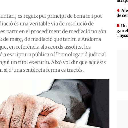
atrap
Ale
ntari, es regeix pel principi de bona fe i pot
de ce
iació és una veritable via de resolució de
Un 
gaire
r les parts en el procediment de mediació no són
Thys
 22 de març, de mediació que tenim a Andorra
que, en referència als acords assolits, les
 a escriptura pública o l’homologació judicial
ngui un títol executiu. Això vol dir que aquests
 si d’una sentència ferma es tractés.