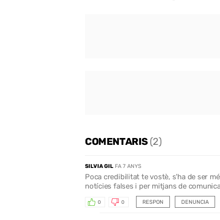
COMENTARIS
(2)
SILVIA GIL
FA 7 ANYS
Poca credibilitat te vostè, s'ha de ser m
notícies falses i per mitjans de comunicaci
RESPON
DENUNCIA
0
0