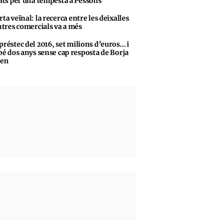
ats per una tempesta a Pessons
rta veïnal: la recerca entre les deixalles
ntres comercials va a més
préstec del 2016, set milions d’euros… i
bé dos anys sense cap resposta de Borja
sen