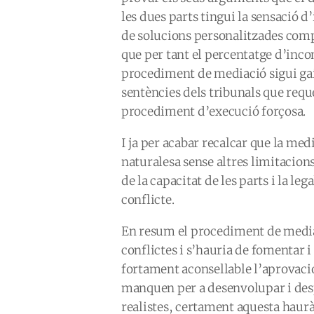
les dues parts tingui la sensació d’
de solucions personalitzades comp
que per tant el percentatge d’inco
procediment de mediació sigui gai
sentències dels tribunals que requ
procediment d’execució forçosa.
I ja per acabar recalcar que la med
naturalesa sense altres limitacions
de la capacitat de les parts i la lega
conflicte.
En resum el procediment de mediac
conflictes i s’hauria de fomentar i
fortament aconsellable l’aprovaci
manquen per a desenvolupar i despl
realistes, certament aquesta haurà 