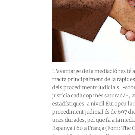
L’avantatge de la mediació res té a
tracta principalment de la rapide
dels procediments judicials, -sobr
justícia cada cop més saturada-, am
estadístiques, a nivell Europeu la
procediment judicial és de 697 dies
unes durades, pel que fa a la medic
Espanya i 60 a França (Font: The