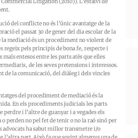
ommercial Litigation (2010)). L’estalvi de
ent.
ció del conflicte no és l’únic avantatge de la
bració el passat 30 de gener del dia escolar de la
ue la mediació és un procediment no violent de
s regeix pels principis de bona fe, respecte i
s mals entesos entre les parts atès que elles
rmediaris, de les seves pretensions i interessos.
 de la comunicació, del diàleg i dels vincles
antatges del procediment de mediació és la
mida. En els procediments judicials les parts
 perdre i l’altre de guanyar i a vegades els
o perden no pel fet de tenir o no la raó sinó per
s advocats ha sabut millor transmetre i/o
e l’altra part. Això fa que sovint almenys una de