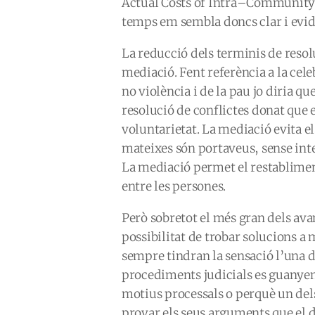
Actual Costs of Intra–Community C
temps em sembla doncs clar i evid
La reducció dels terminis de resolu
mediació. Fent referència a la cele
no violència i de la pau jo diria q
resolució de conflictes donat que e
voluntarietat. La mediació evita el
mateixes són portaveus, sense inte
La mediació permet el restabliment
entre les persones.
Però sobretot el més gran dels av
possibilitat de trobar solucions a 
sempre tindran la sensació l’una de
procediments judicials es guanyen 
motius processals o perquè un del
provar els seus arguments que el d