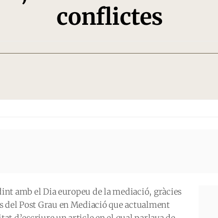
conflictes
idint amb el Dia europeu de la mediació, gràcies
s del Post Grau en Mediació que actualment
itat d’escriure un article en el qual parlava de