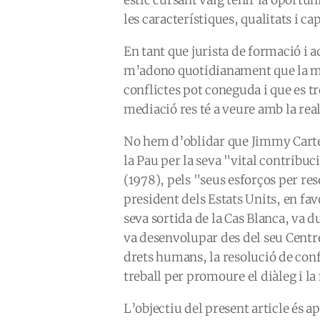
les característiques, qualitats i c
En tant que jurista de formació i 
m’adono quotidianament que la me
conflictes pot coneguda i que es t
mediació res té a veure amb la real
No hem d’oblidar que Jimmy Carter
la Pau per la seva "vital contribuc
(1978), pels "seus esforços per reso
president dels Estats Units, en fav
seva sortida de la Cas Blanca, va 
va desenvolupar des del seu Centre
drets humans, la resolució de conf
treball per promoure el diàleg i l
L’objectiu del present article és a