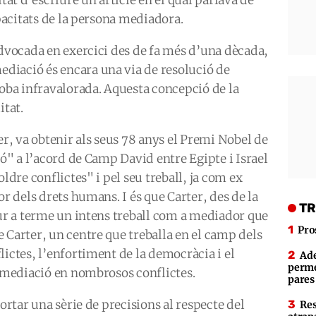
apacitats de la persona mediadora.
advocada en exercici des de fa més d’una dècada,
diació és encara una via de resolució de
roba infravalorada. Aquesta concepció de la
itat.
, va obtenir als seus 78 anys el Premi Nobel de
ió" a l’acord de Camp David entre Egipte i Israel
ldre conflictes" i pel seu treball, ja com ex
or dels drets humans. I és que Carter, des de la
TR
dur a terme un intens treball com a mediador que
Pro
 Carter, un centre que treballa en el camp dels
lictes, l’enfortiment de la democràcia i el
Ade
perme
a mediació en nombrosos conflictes.
pares
portar una sèrie de precisions al respecte del
Res