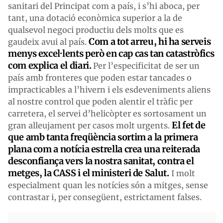
sanitari del Principat com a país, i s’hi aboca, per
tant, una dotació econòmica superior a la de
qualsevol negoci productiu dels molts que es
Com a tot arreu, hi ha serveis
gaudeix avui al país.
menys excel·lents però en cap cas tan catastròfics
com explica el diari.
Per l’especificitat de ser un
país amb fronteres que poden estar tancades o
impracticables a l’hivern i els esdeveniments aliens
al nostre control que poden alentir el tràfic per
carretera, el servei d’helicòpter es sortosament un
El fet de
gran alleujament per casos molt urgents.
que amb tanta freqüència sortim a la primera
plana com a notícia estrella crea una reiterada
desconfiança vers la nostra sanitat, contra el
metges, la CASS i el ministeri de Salut.
I molt
especialment quan les notícies són a mitges, sense
contrastar i, per consegüent, estrictament falses.