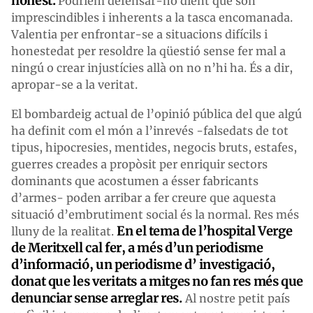
honest.
Podríem defensar-ho dient que són
imprescindibles i inherents a la tasca encomanada.
Valentia per enfrontar-se a situacions difícils i
honestedat per resoldre la qüestió sense fer mal a
ningú o crear injustícies allà on no n’hi ha. És a dir,
apropar-se a la veritat.
El bombardeig actual de l’opinió pública del que algú
ha definit com el món a l’inrevés -falsedats de tot
tipus, hipocresies, mentides, negocis bruts, estafes,
guerres creades a propòsit per enriquir sectors
dominants que acostumen a ésser fabricants
d’armes- poden arribar a fer creure que aquesta
situació d’embrutiment social és la normal. Res més
En el tema de l’hospital Verge
lluny de la realitat.
de Meritxell cal fer, a més d’un periodisme
d’informació, un periodisme d’ investigació,
donat que les veritats a mitges no fan res més que
denunciar sense arreglar res.
Al nostre petit país