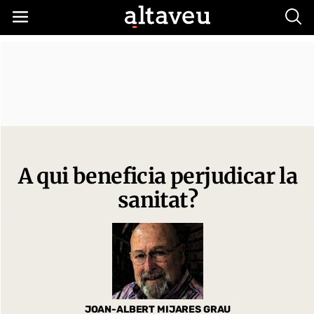
Busc
A qui beneficia perjudicar la
sanitat?
JOAN-ALBERT MIJARES GRAU