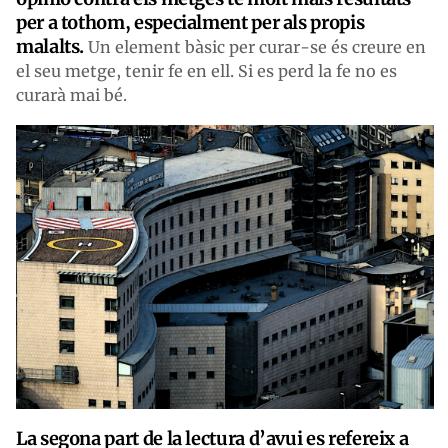
per a tothom, especialment per als propis
malalts.
Un element bàsic per curar-se és creure en
el seu metge, tenir fe en ell. Si es perd la fe no es
curarà mai bé.
La segona part de la lectura d’avui es refereix a