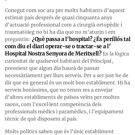
Conegut com soc ara per molts habitants d’aquest
estimat país després de quasi cinquanta anys
d’actuació professional com a cirurgià ortopèdic i
traumatòleg no hi ha dia que no m’aturin i em
¿Què passa a l’hospital? ¿És perillós tal
preguntin:
com diu el diari operar-se o tractar-se a l’
Hospital Nostra Senyora de Meritxell?
Es la lògica
curiositat de qualsevol habitant del Principat,
preveient que algun dia haurà de passar
necessàriament per llurs serveis. Per a ser just he de
dir que en general és un molt bon establiment. Hi ha
serveis boníssims, que no tenen res a envejar
d’altres establiments de països veïns per moltes
raons, com l’excel·lent competència dels
professionals mèdics i paramèdics, i l’equipament
tècnic de què disposem al país.
Molts polítics saben que és l’únic establiment