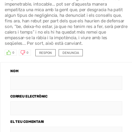
impenetrable, intocable... pot ser d’aquesta manera
empatitza una mica amb la gent que, per desgracia ha patit
algun tipus de negligència, ha denunciat i els consells que,
fins ara, han rebut per part dels que els haurien de defensar
son, “be, deixa-ho estar, ja que no tenim res a fer, serà perdre
calers i temps” i no els hi ha quedat més remei que
empassar-se la ràbia i la impotència, i viure amb les
seqüeles... Per sort, això està canviant.
RESPON
DENUNCIA
0
0
NOM
CORREU ELECTRÒNIC
EL TEU COMENTARI