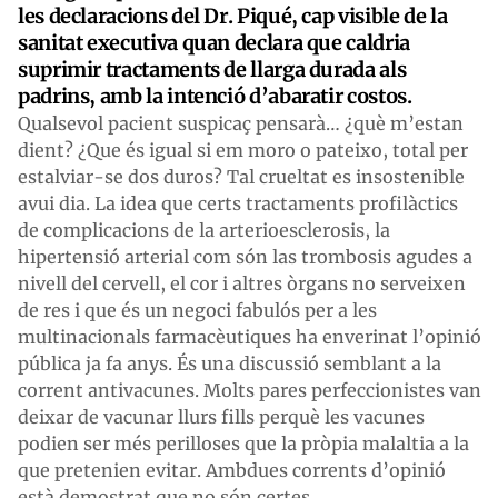
les declaracions del Dr. Piqué, cap visible de la
sanitat executiva quan declara que caldria
suprimir tractaments de llarga durada als
padrins, amb la intenció d’abaratir costos.
Qualsevol pacient suspicaç pensarà… ¿què m’estan
dient? ¿Que és igual si em moro o pateixo, total per
estalviar-se dos duros? Tal crueltat es insostenible
avui dia. La idea que certs tractaments profilàctics
de complicacions de la arterioesclerosis, la
hipertensió arterial com són las trombosis agudes a
nivell del cervell, el cor i altres òrgans no serveixen
de res i que és un negoci fabulós per a les
multinacionals farmacèutiques ha enverinat l’opinió
pública ja fa anys. És una discussió semblant a la
corrent antivacunes. Molts pares perfeccionistes van
deixar de vacunar llurs fills perquè les vacunes
podien ser més perilloses que la pròpia malaltia a la
que pretenien evitar. Ambdues corrents d’opinió
està demostrat que no són certes.