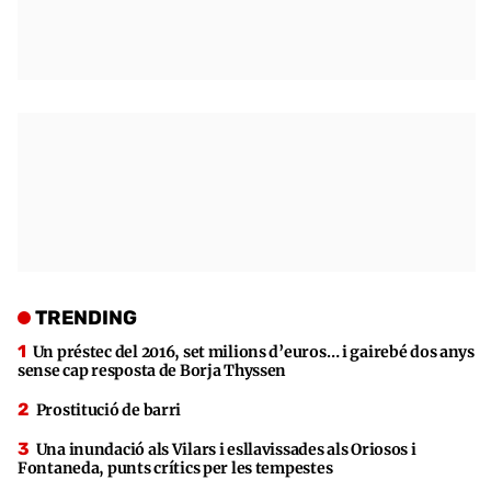
TRENDING
Un préstec del 2016, set milions d’euros… i gairebé dos anys
sense cap resposta de Borja Thyssen
Prostitució de barri
Una inundació als Vilars i esllavissades als Oriosos i
Fontaneda, punts crítics per les tempestes