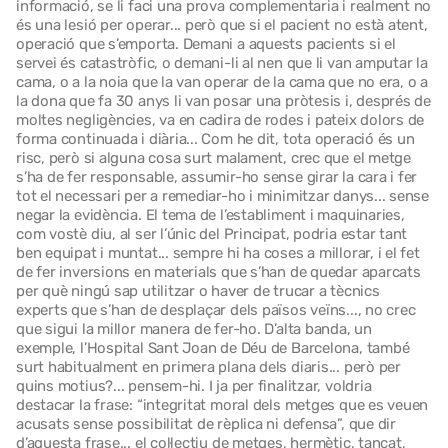
informació, se li faci una prova complementaria i realment no
és una lesió per operar... però que si el pacient no està atent,
operació que s’emporta. Demani a aquests pacients si el
servei és catastròfic, o demani-li al nen que li van amputar la
cama, o a la noia que la van operar de la cama que no era, o a
la dona que fa 30 anys li van posar una pròtesis i, després de
moltes negligències, va en cadira de rodes i pateix dolors de
forma continuada i diària... Com he dit, tota operació és un
risc, però si alguna cosa surt malament, crec que el metge
s’ha de fer responsable, assumir-ho sense girar la cara i fer
tot el necessari per a remediar-ho i minimitzar danys... sense
negar la evidència. El tema de l’establiment i maquinaries,
com vostè diu, al ser l’únic del Principat, podria estar tant
ben equipat i muntat... sempre hi ha coses a millorar, i el fet
de fer inversions en materials que s’han de quedar aparcats
per què ningú sap utilitzar o haver de trucar a tècnics
experts que s’han de desplaçar dels països veïns..., no crec
que sigui la millor manera de fer-ho. D’alta banda, un
exemple, l’Hospital Sant Joan de Déu de Barcelona, també
surt habitualment en primera plana dels diaris... però per
quins motius?... pensem-hi. I ja per finalitzar, voldria
destacar la frase: “integritat moral dels metges que es veuen
acusats sense possibilitat de rèplica ni defensa”, que dir
d’aquesta frase... el col·lectiu de metges, hermètic, tancat,