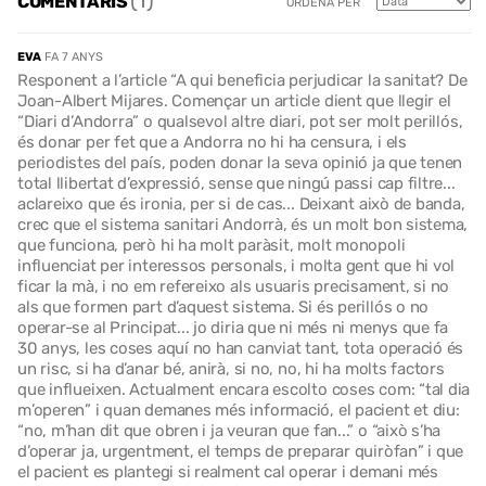
(1)
COMENTARIS
ORDENA PER
EVA
FA 7 ANYS
Responent a l’article “A qui beneficia perjudicar la sanitat? De
Joan-Albert Mijares. Començar un article dient que llegir el
“Diari d’Andorra” o qualsevol altre diari, pot ser molt perillós,
és donar per fet que a Andorra no hi ha censura, i els
periodistes del país, poden donar la seva opinió ja que tenen
total llibertat d’expressió, sense que ningú passi cap filtre...
aclareixo que és ironia, per si de cas... Deixant això de banda,
crec que el sistema sanitari Andorrà, és un molt bon sistema,
que funciona, però hi ha molt paràsit, molt monopoli
influenciat per interessos personals, i molta gent que hi vol
ficar la mà, i no em refereixo als usuaris precisament, si no
als que formen part d’aquest sistema. Si és perillós o no
operar-se al Principat... jo diria que ni més ni menys que fa
30 anys, les coses aquí no han canviat tant, tota operació és
un risc, si ha d’anar bé, anirà, si no, no, hi ha molts factors
que influeixen. Actualment encara escolto coses com: “tal dia
m’operen” i quan demanes més informació, el pacient et diu:
“no, m’han dit que obren i ja veuran que fan...” o “això s’ha
d’operar ja, urgentment, el temps de preparar quiròfan” i que
el pacient es plantegi si realment cal operar i demani més