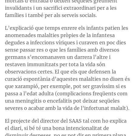
mortals d’entrada o deixen seqüeles greument
invalidants i un sacrifici extraordinari per a les
famílies i també per als serveis socials.
L’explicació que temps enrere els infants patien les
anomenades malalties pròpies de la infantesa
degudes a infeccions víriques i curaven en poc dies
sense passar res o que les famílies amb diversos
germans s’encomanaven un darrera l’altre i
restaven immunitzats per tota la vida són
observacions certes. El que els que defensen la
curació espontània d’aquestes malalties no diuen és
que xarampió, per exemple, pot ser gravíssim si es
passa a l’edat adulta (complicacions freqüents com
una meningitis o encefalitis pot deixar seqüeles
severes o acabar amb la vida de l’infortunat malalt).
El projecte del director del SAAS tal com ho explica
el diari, si bé té una bona intencionalitat de
disminuir despeses, no es pot dir en primera plana