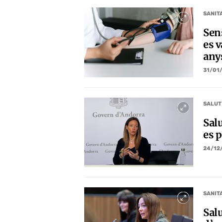
SANIT
Sens
es v
any
31/01
SALUT
Salu
es 
24/12
SANIT
Salu