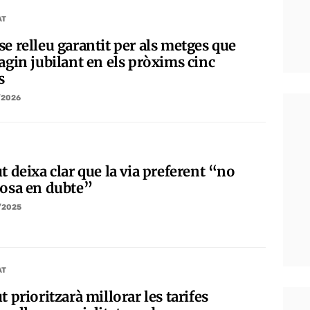
AT
e relleu garantit per als metges que
agin jubilant en els pròxims cinc
s
/2026
t deixa clar que la via preferent “no
posa en dubte”
/2025
AT
t prioritzarà millorar les tarifes