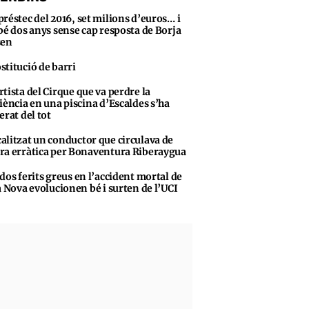
préstec del 2016, set milions d’euros… i
bé dos anys sense cap resposta de Borja
sen
stitució de barri
rtista del Cirque que va perdre la
iència en una piscina d’Escaldes s’ha
erat del tot
alitzat un conductor que circulava de
a erràtica per Bonaventura Riberaygua
 dos ferits greus en l’accident mortal de
a Nova evolucionen bé i surten de l’UCI