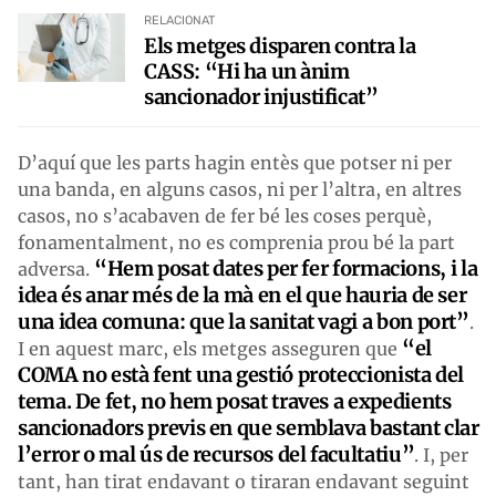
RELACIONAT
Els metges disparen contra la
CASS: “Hi ha un ànim
sancionador injustificat”
D’aquí que les parts hagin entès que potser ni per
una banda, en alguns casos, ni per l’altra, en altres
casos, no s’acabaven de fer bé les coses perquè,
fonamentalment, no es comprenia prou bé la part
“Hem posat dates per fer formacions, i la
adversa.
idea és anar més de la mà en el que hauria de ser
una idea comuna: que la sanitat vagi a bon port”
.
“el
I en aquest marc, els metges asseguren que
COMA no està fent una gestió proteccionista del
tema. De fet, no hem posat traves a expedients
sancionadors previs en que semblava bastant clar
l’error o mal ús de recursos del facultatiu”
. I, per
tant, han tirat endavant o tiraran endavant seguint