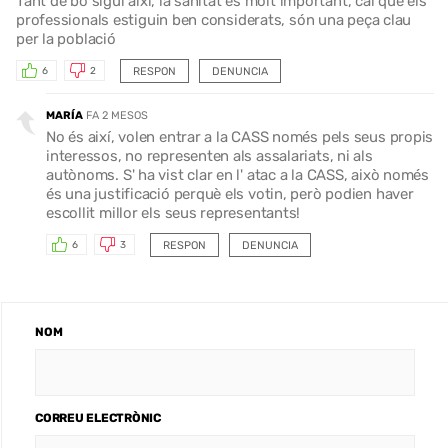
Tant de bo sigui així, la sanitat es molt important, cal que els
professionals estiguin ben considerats, són una peça clau
per la població
RESPON
DENUNCIA
6
2
MARÍA
FA 2 MESOS
No és així, volen entrar a la CASS només pels seus propis
interessos, no representen als assalariats, ni als
autònoms. S' ha vist clar en l' atac a la CASS, això només
és una justificació perquè els votin, però podien haver
escollit millor els seus representants!
RESPON
DENUNCIA
6
3
NOM
CORREU ELECTRÒNIC