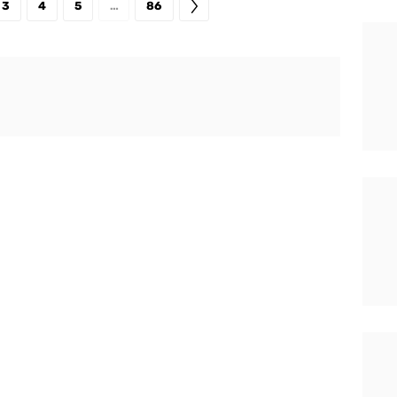
3
4
5
…
86