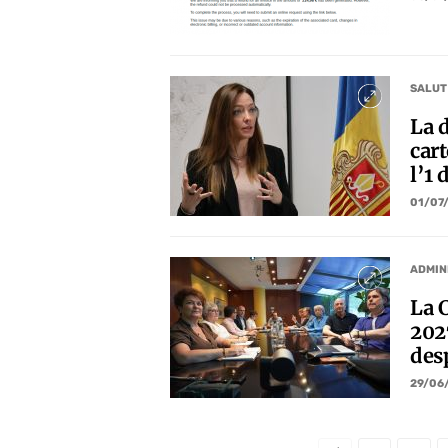
SALUT
La d
cart
l’1
01/07
ADMIN
La 
202
des
29/06