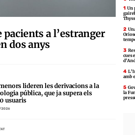
Un 
gaire
Thys
Una
 pacients a l’estranger
Orios
tempe
en dos anys
Res
cues 
d’An
L’I
amb e
menors lideren les derivacions a la
Gov
ologia pública, que ja supera els
la Fun
press
00 usuaris
/2026
TAT