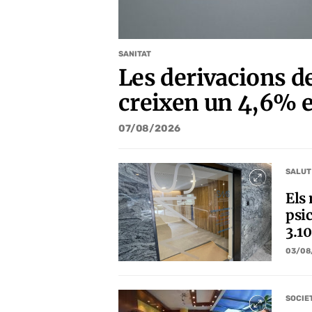
SANITAT
Les derivacions de
creixen un 4,6% 
07/08/2026
SALUT
Els 
psic
3.1
03/08
SOCIE