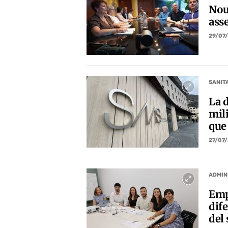
Nou
ass
29/07
SANIT
La d
mil
que
27/07
ADMIN
Emp
dife
del 