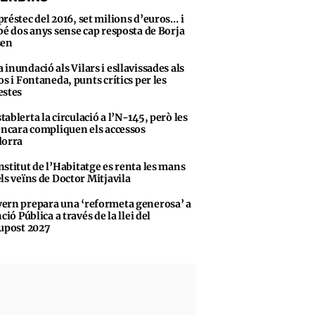
préstec del 2016, set milions d’euros… i
bé dos anys sense cap resposta de Borja
sen
 inundació als Vilars i esllavissades als
os i Fontaneda, punts crítics per les
stes
tablerta la circulació a l’N-145, però les
encara compliquen els accessos
dorra
nstitut de l’Habitatge es renta les mans
ls veïns de Doctor Mitjavila
ern prepara una ‘reformeta generosa’ a
ció Pública a través de la llei del
upost 2027