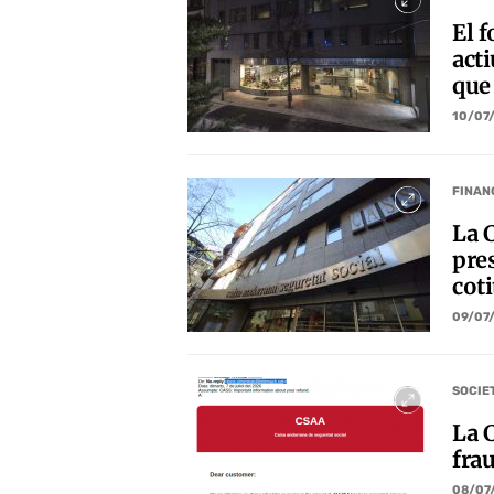
El f
acti
que
10/07
FINAN
La 
pres
cot
09/07
SOCIE
La 
frau
08/07