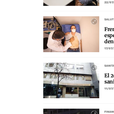
22/07
SALUT
Fre
espe
den
17/07
SANIT
El 
san
11/07
FINAN