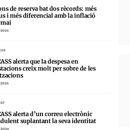
ons de reserva bat dos rècords: més
us i més diferencial amb la inflació
 mai
/2026
CES
CASS alerta que la despesa en
tacions creix molt per sobre de les
itzacions
/2026
TAT
CASS alerta d’un correu electrònic
dulent suplantant la seva identitat
/2026