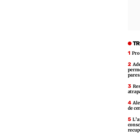
TR
Pro
Ade
perme
pares
Res
atrap
Ale
de ce
L’a
consc
recup