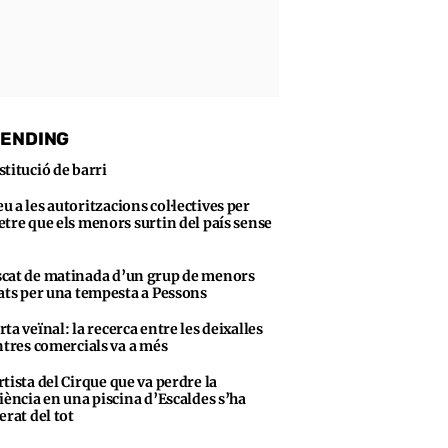
ENDING
stitució de barri
u a les autoritzacions col·lectives per
tre que els menors surtin del país sense
cat de matinada d’un grup de menors
ats per una tempesta a Pessons
rta veïnal: la recerca entre les deixalles
ntres comercials va a més
rtista del Cirque que va perdre la
iència en una piscina d’Escaldes s’ha
erat del tot