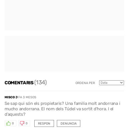
(134)
COMENTARIS
ORDENA PER
MISCO J
FA 3 MESOS
Se sap qui són els propietaris? Una familia molt andorrana i
mucho andorrana. El nom dels Túdel va sortit d’hora. I el
d’aquests?
RESPON
DENUNCIA
0
0