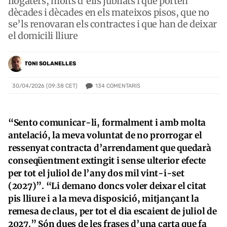
llogaters, molts d’ells jubilats i que porten
dècades i dècades en els mateixos pisos, que no
se’ls renovaran els contractes i que han de deixar
el domicili lliure
TONI SOLANELLES
134
COMENTARIS
30/04/2026 (09:38 CET)
“Sento comunicar-li, formalment i amb molta
antelació, la meva voluntat de no prorrogar el
ressenyat contracta d’arrendament que quedarà
conseqüentment extingit i sense ulterior efecte
per tot el juliol de l’any dos mil vint-i-set
(2027)”. “Li demano doncs voler deixar el citat
pis lliure i a la meva disposició, mitjançant la
remesa de claus, per tot el dia escaient de juliol de
2027.” Són dues de les frases d’una carta que fa