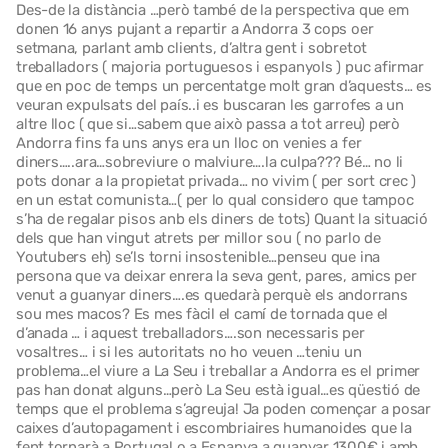
Des-de la distància …però també de la perspectiva que em
donen 16 anys pujant a repartir a Andorra 3 cops oer
setmana, parlant amb clients, d’altra gent i sobretot
treballadors ( majoria portuguesos i espanyols ) puc afirmar
que en poc de temps un percentatge molt gran d’aquests… es
veuran expulsats del país..i es buscaran les garrofes a un
altre lloc ( que si…sabem que això passa a tot arreu) però
Andorra fins fa uns anys era un lloc on venies a fer
diners…..ara…sobreviure o malviure….la culpa??? Bé… no li
pots donar a la propietat privada… no vivim ( per sort crec )
en un estat comunista…( per lo qual considero que tampoc
s’ha de regalar pisos anb els diners de tots) Quant la situació
dels que han vingut atrets per millor sou ( no parlo de
Youtubers eh) se’ls torni insostenible…penseu que ina
persona que va deixar enrera la seva gent, pares, amics per
venut a guanyar diners….es quedarà perquè els andorrans
sou mes macos? Es mes fàcil el camí de tornada que el
d’anada … i aquest treballadors….son necessaris per
vosaltres… i si les autoritats no ho veuen …teniu un
problema…el viure a La Seu i treballar a Andorra es el primer
pas han donat alguns…però La Seu està igual…es qüestió de
temps que el problema s’agreuja! Ja poden començar a posar
caixes d’autopagament i escombriaires humanoides que la
fent tornarà a Portugal o a Espanya a guanyar 1300€ i amb