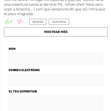
una cobertura social al darrera! Pd… m’han ofert feina varis
cops a Andorra…. ( sort que sempre he dit que no) I mira que
el paus m’agrada!
RESPON
DENUNCIA
2
1
MOSTRAR MÉS
NOM
CORREU ELECTRÒNIC
EL TEU COMENTARI