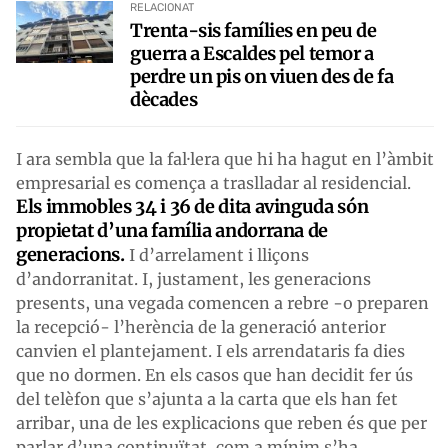
RELACIONAT
Trenta-sis famílies en peu de
guerra a Escaldes pel temor a
perdre un pis on viuen des de fa
dècades
I ara sembla que la fal·lera que hi ha hagut en l’àmbit
empresarial es comença a traslladar al residencial.
Els immobles 34 i 36 de dita avinguda són
propietat d’una família andorrana de
generacions.
I d’arrelament i lliçons
d’andorranitat. I, justament, les generacions
presents, una vegada comencen a rebre -o preparen
la recepció- l’herència de la generació anterior
canvien el plantejament. I els arrendataris fa dies
que no dormen. En els casos que han decidit fer ús
del telèfon que s’ajunta a la carta que els han fet
arribar, una de les explicacions que reben és que per
parlar d’una continuïtat, com a mínim s’ha