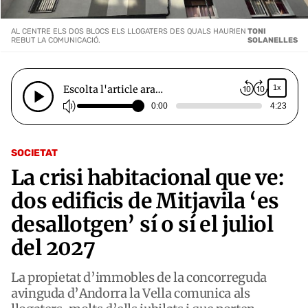
AL CENTRE ELS DOS BLOCS ELS LLOGATERS DES QUALS HAURIEN
TONI
REBUT LA COMUNICACIÓ.
SOLANELLES
Escolta l'article ara…
1x
0:00
4:23
SOCIETAT
La crisi habitacional que ve:
dos edificis de Mitjavila ‘es
desallotgen’ sí o sí el juliol
del 2027
La propietat d’immobles de la concorreguda
avinguda d’Andorra la Vella comunica als