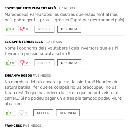
ESPOT QUE FOTS PARA TOT AIXÒ
FA 3 MESOS
Marededéus Pareu totes les destres que esteu fent al meu
país,pobre gent … prou—( gràcies Espot per destronar el país)
RESPON
DENUNCIA
4
0
EL CAPITÀ TERRAVELLA
FA 3 MESOS
Noms i cognoms dels youtubers i dels inversors que els hi
foyrem la pressio social a sobre !!
RESPON
DENUNCIA
0
0
ENGANYA BOBOS
FA 3 MESOS
No marcheu del pis encara que us fassin fora!! Hauríem de
satura batllia i fer que es colapsi! No us preocupeu, no us
faran res! Ja que ha andorra la llei diu que no pots viure al
carrer... Si no podeu pagar un altres pis tampoc podeu viure
al carrer..
RESPON
DENUNCIA
1
1
FRANCESC
FA 3 MESOS