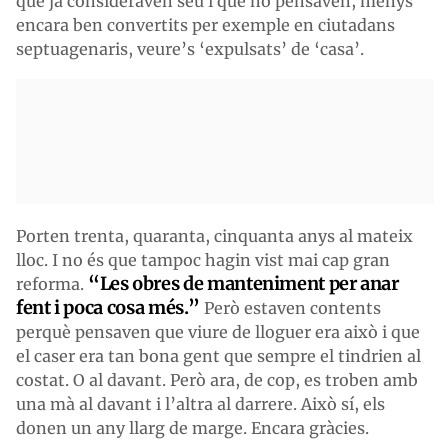
que ja consideraven seu i que no pensaven, menys
encara ben convertits per exemple en ciutadans
septuagenaris, veure’s ‘expulsats’ de ‘casa’.
Porten trenta, quaranta, cinquanta anys al mateix
lloc. I no és que tampoc hagin vist mai cap gran
“Les obres de manteniment per anar
reforma.
fent i poca cosa més.”
Però estaven contents
perquè pensaven que viure de lloguer era això i que
el caser era tan bona gent que sempre el tindrien al
costat. O al davant. Però ara, de cop, es troben amb
una mà al davant i l’altra al darrere. Això sí, els
donen un any llarg de marge. Encara gràcies.