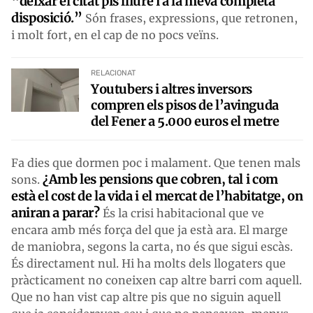
“deixar el citat pis lliure i a la meva completa
disposició.”
Són frases, expressions, que retronen,
i molt fort, en el cap de no pocs veïns.
RELACIONAT
Youtubers i altres inversors
compren els pisos de l’avinguda
del Fener a 5.000 euros el metre
Fa dies que dormen poc i malament. Que tenen mals
¿Amb les pensions que cobren, tal i com
sons.
està el cost de la vida i el mercat de l’habitatge, on
aniran a parar?
És la crisi habitacional que ve
encara amb més força del que ja està ara. El marge
de maniobra, segons la carta, no és que sigui escàs.
És directament nul. Hi ha molts dels llogaters que
pràcticament no coneixen cap altre barri com aquell.
Que no han vist cap altre pis que no siguin aquell