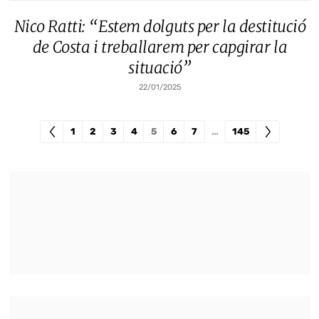
Nico Ratti: “Estem dolguts per la destitució
de Costa i treballarem per capgirar la
situació”
22/01/2025
1
2
3
4
5
6
7
…
145