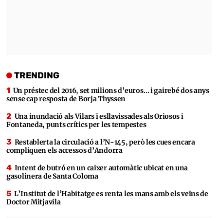
TRENDING
Un préstec del 2016, set milions d’euros… i gairebé dos anys
sense cap resposta de Borja Thyssen
Una inundació als Vilars i esllavissades als Oriosos i
Fontaneda, punts crítics per les tempestes
Restablerta la circulació a l’N-145, però les cues encara
compliquen els accessos d’Andorra
Intent de butró en un caixer automàtic ubicat en una
gasolinera de Santa Coloma
L’Institut de l’Habitatge es renta les mans amb els veïns de
Doctor Mitjavila