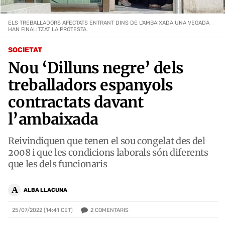
ELS TREBALLADORS AFECTATS ENTRANT DINS DE L'AMBAIXADA UNA VEGADA
HAN FINALITZAT LA PROTESTA.
SOCIETAT
Nou ‘Dilluns negre’ dels
treballadors espanyols
contractats davant
l’ambaixada
Reivindiquen que tenen el sou congelat des del
2008 i que les condicions laborals són diferents
que les dels funcionaris
A
ALBA LLACUNA
2
COMENTARIS
25/07/2022 (14:41 CET)