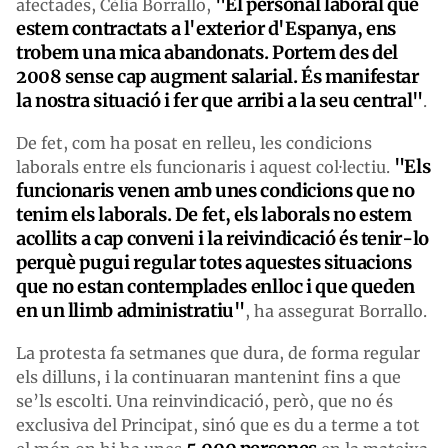
"El personal laboral que
afectades, Cèlia Borrallo,
estem contractats a l'exterior d'Espanya, ens
trobem una mica abandonats. Portem des del
2008 sense cap augment salarial. És manifestar
la nostra situació i fer que arribi a la seu central"
.
De fet, com ha posat en relleu, les condicions
"Els
laborals entre els funcionaris i aquest col·lectiu.
funcionaris venen amb unes condicions que no
tenim els laborals. De fet, els laborals no estem
acollits a cap conveni i la reivindicació és tenir-lo
perquè pugui regular totes aquestes situacions
que no estan contemplades enlloc i que queden
en un llimb administratiu"
, ha assegurat Borrallo.
La protesta fa setmanes que dura, de forma regular
els dilluns, i la continuaran mantenint fins a que
se’ls escolti. Una reinvindicació, però, que no és
exclusiva del Principat, sinó que es du a terme a tot