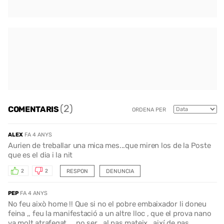
(2)
COMENTARIS
ORDENA PER
ALEX
FA 4 ANYS
Aurien de treballar una mica mes...que miren los de la Poste
que es el dia i la nit
RESPON
DENUNCIA
2
2
PEP
FA 4 ANYS
No feu això home !! Que si no el pobre embaixador li doneu
feina ,, feu la manifestació a un altre lloc , que el prova nano
va molt atrafegat ,,, no ser , al pas mateix , així de pas