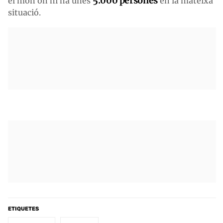
5.000 persones
el món on hi ha unes
en la mateixa
situació.
ETIQUETES