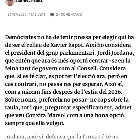
GABRIEL PÉREZ
24
COMENTARIS
26/07/2025 (11:13 CET)
Demòcrates no ha de tenir pressa per elegir qui ha
de ser el relleu de Xavier Espot. Així ho considera
el president del grup parlamentari, Jordi Jordana,
que entén que ara és més oportú centrar-se en la
feina tant de govern com al Consell. Considera
que, si es té clar, es pot fer l’elecció ara, però en
cas contrari, no passa res per esperar. Això sí,
com a màxim fins després de l’estiu del 2026.
Sobre noms, prefereix no posar-ne cap sobre la
taula, tot i que, preguntat específicament, admet
que veu Conxita Marsol com a una bona opció,
sempre que ella vulgui.
Jordana, això sí, defensa que la formació té un