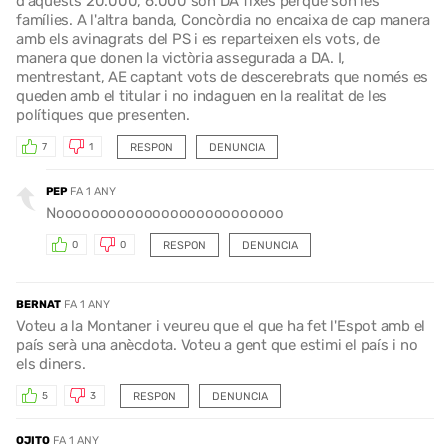
d'aquests 20.000, 6.000 són DA fixes perquè són les
famílies. A l'altra banda, Concòrdia no encaixa de cap manera
amb els avinagrats del PS i es reparteixen els vots, de
manera que donen la victòria assegurada a DA. I,
mentrestant, AE captant vots de descerebrats que només es
queden amb el titular i no indaguen en la realitat de les
polítiques que presenten.
RESPON
DENUNCIA
7
1
PEP
FA 1 ANY
Noooooooooooooooooooooooooo
RESPON
DENUNCIA
0
0
BERNAT
FA 1 ANY
Voteu a la Montaner i veureu que el que ha fet l'Espot amb el
país serà una anècdota. Voteu a gent que estimi el país i no
els diners.
RESPON
DENUNCIA
5
3
OJITO
FA 1 ANY