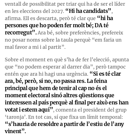
ventall de possibilitat per triar qui ha de ser el líder
“Hi ha candidats”
en les eleccions del 2027.
,
“hi ha
afirma. Ell es descarta, però té clar que
persones que ho poden fer molt bé; DA té
recorregut”.
Ara bé, sobre preferències, prefereix
no posar noms sobre la taula perquè “em faria un
mal favor a mi i al partit”.
Sobre el moment en què s’ha de fer l’elecció, apunta
que “no podem esperar al darrer dia”, però tampoc
“Si
e
s té clar
entén que ara hi hagi una urgència.
ara, bé, però, si no, no passa res. La feina
principal que hem de tenir
al cap
no és el
moment electoral sinó altres qüestions que
interessen al país perquè al final per això ens han
votat i estem aquí”
, comenta el president del grup
‘taronja’. En tot cas, sí que fixa un límit temporal:
“s’hauria de resoldre a partir de l’estiu de l’any
vinent”.