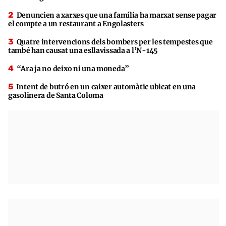
Denuncien a xarxes que una família ha marxat sense pagar
el compte a un restaurant a Engolasters
Quatre intervencions dels bombers per les tempestes que
també han causat una esllavissada a l’N-145
“Ara ja no deixo ni una moneda”
Intent de butró en un caixer automàtic ubicat en una
gasolinera de Santa Coloma