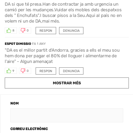
DA si que té presa.Han de contractar ja amb urgencia un
camió per les mudançes.Vuidar els mobles dels despatxos
dels " Enchufats".I buscar pisos a la Seu.Aqui al país no en
volem ni un de DA,mai més.
RESPON
DENUNCIA
8
0
ESPOT DIMISSIO
FA 1 ANY
"DA es el millor partit d'Andorra, gracies a ells el meu sou
hem dona per pagar el 80% del lloguer i alimentarme de
l'aire" - Algun amenaçat
RESPON
DENUNCIA
9
0
MOSTRAR MÉS
NOM
CORREU ELECTRÒNIC