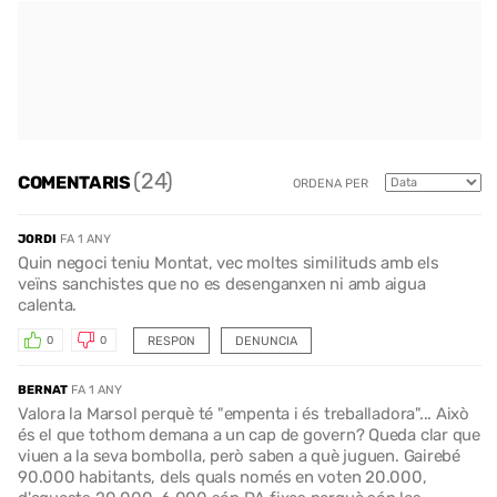
(24)
COMENTARIS
ORDENA PER
JORDI
FA 1 ANY
Quin negoci teniu Montat, vec moltes similituds amb els
veïns sanchistes que no es desenganxen ni amb aigua
calenta.
RESPON
DENUNCIA
0
0
BERNAT
FA 1 ANY
Valora la Marsol perquè té "empenta i és treballadora"... Això
és el que tothom demana a un cap de govern? Queda clar que
viuen a la seva bombolla, però saben a què juguen. Gairebé
90.000 habitants, dels quals només en voten 20.000,