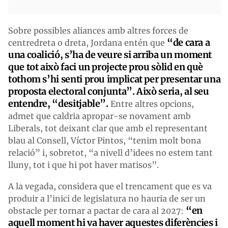
Sobre possibles aliances amb altres forces de
“d
e cara a
centredreta o dreta, Jordana entén que
una coalició, s’ha de veure si arriba un moment
que tot això faci un projecte prou sòlid en què
tothom s’hi senti
prou
implicat per presentar una
proposta electora
l conjunta”. Això seria, al seu
entendre, “desitjable”.
Entre altres opcions,
admet que caldria apropar-se novament amb
Liberals, tot deixant clar que amb el representant
blau al Consell, Víctor Pintos, “tenim molt bona
relació” i, sobretot, “a nivell d’idees no estem tant
lluny, tot i que hi pot haver matisos”.
A la vegada, considera que el trencament que es va
produir a l’inici de legislatura no hauria de ser un
“e
n
obstacle per tornar a pactar de cara al 2027:
aquell moment hi
v
a haver aquestes diferències i