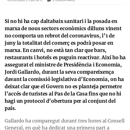
5
COMENTARIS
15/05/2020 (11:26 CET)
Si no hi ha cap daltabaix sanitari i la posada en
marxa de nous sectors econòmics dilluns vinent
no comporta un rebrot del coronavirus, l’1 de
juny la totalitat del comerç es podrà posar en
marxa. En canvi, no està tan clar que bars,
restaurants i hotels es puguin reactivar. Així ho ha
assegurat el ministre de Presidència i Economia,
Jordi Gallardo, durant la seva compareixença
davant la comissió legislativa d’Economia, on ha
deixat clar que el Govern no es planteja permetre
l’accés de turistes al Pas de la Casa fins que no hi
hagi un protocol d’obertura per al conjunt del
país.
Gallardo ha comparegut durant tres hores al Consell
General, en què ha dedicat una primera part a