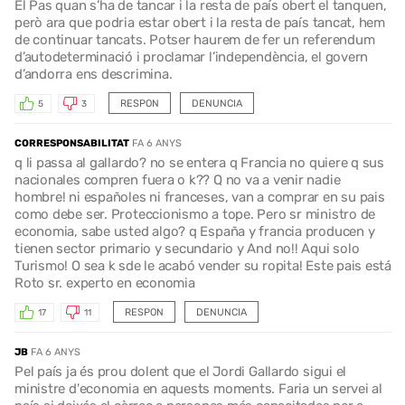
El Pas quan s’ha de tancar i la resta de país obert el tanquen,
però ara que podria estar obert i la resta de país tancat, hem
de continuar tancats. Potser haurem de fer un referendum
d’autodeterminació i proclamar l’independència, el govern
d’andorra ens descrimina.
RESPON
DENUNCIA
5
3
CORRESPONSABILITAT
FA 6 ANYS
q li passa al gallardo? no se entera q Francia no quiere q sus
nacionales compren fuera o k?? Q no va a venir nadie
hombre! ni españoles ni franceses, van a comprar en su pais
como debe ser. Proteccionismo a tope. Pero sr ministro de
economia, sabe usted algo? q España y francia producen y
tienen sector primario y secundario y And no!! Aqui solo
Turismo! O sea k sde le acabó vender su ropita! Este pais está
Roto sr. experto en economia
RESPON
DENUNCIA
17
11
JB
FA 6 ANYS
Pel país ja és prou dolent que el Jordi Gallardo sigui el
ministre d'economia en aquests moments. Faria un servei al