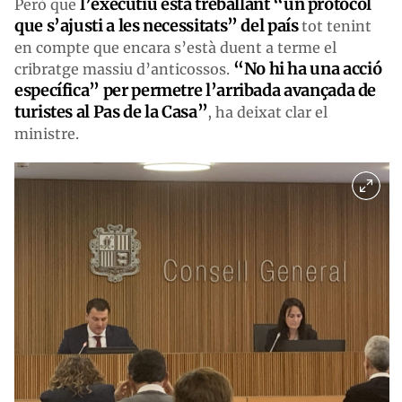
l’executiu està treballant “un protocol
Però que
que s’ajusti a les necessitats” del país
tot tenint
en compte que encara s’està duent a terme el
“No hi ha una acció
cribratge massiu d’anticossos.
específica” per permetre l’arribada avançada de
turistes al Pas de la Casa”
, ha deixat clar el
ministre.