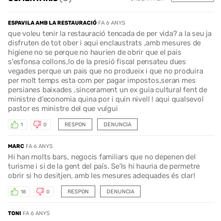
ESPAVILA AMB LA RESTAURACIÓ
FA 6 ANYS
que voleu tenir la restauració tencada de per vida? a la seu ja
disfruten de tot ober i aqui enclaustrats ,amb mesures de
higiene no se perque no haurien de obrir que el pais
s'esfonsa collons,lo de la presió fiscal pensateu dues
vegades perque un pais que no produeix i que no produira
per molt temps esta com per pagar impostos,seran mes
persianes baixades ,sincerament un ex guia cultural fent de
ministre d'economia quina por i quin nivell ! aqui qualsevol
pastor es ministre del que vulgui
RESPON
DENUNCIA
1
0
MARC
FA 6 ANYS
Hi han molts bars, negocis familiars que no depenen del
turisme i si de la gent del país. Se'ls hi hauria de permetre
obrir si ho desitjen, amb les mesures adequades és clar!
RESPON
DENUNCIA
18
0
TONI
FA 6 ANYS