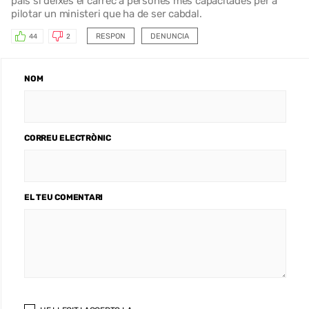
país si deixés el càrrec a persones més capacitades per a
pilotar un ministeri que ha de ser cabdal.
RESPON
DENUNCIA
44
2
NOM
CORREU ELECTRÒNIC
EL TEU COMENTARI