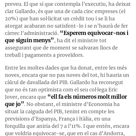
preveu. El que sí que contempla l’executiu, ha deixat
clar Gallardo, és que una de cada cinc empreses (el
20%) que han sol·licitat un crèdit tou i se li ha
atorgat acabaran no satisfent-lo i se n’haurà de fer
“Esperem equivocar-nos i
càrrec l’administració.
que siguin menys”
, ha dit el ministre tot
assegurant que de moment se salvaran llocs de
treball i pagaments a proveïdors.
Entre les moltes dades que ha donat, entre les més
noves, encara que no pas noves del tot, hi hauria un
càlcul de davallada del PIB. Gallardo ha reconegut
que no és tan optimista com el seu col·lega Eric
“ell fa els números molt millor
Jover, encara que
que jo”
. No obstant, el ministre d’Economia ha
situat la caiguda del PIB, tenint en compte les
previsions d’Espanya, França i Itàlia, en una
forquilla que aniria del 7 a l’11%. I que entén, encara
que voldria equivocar-se, que en el cas d’Andorra,