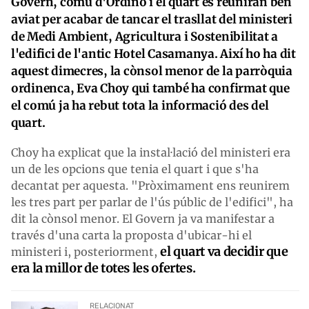
Govern, comú d'Ordino i el quart es reuniran ben
aviat per acabar de tancar el trasllat del ministeri
de Medi Ambient, Agricultura i Sostenibilitat a
l'edifici de l'antic Hotel Casamanya. Així ho ha dit
aquest dimecres, la cònsol menor de la parròquia
ordinenca, Eva Choy qui també ha confirmat que
el comú ja ha rebut tota la informació des del
quart.
Choy ha explicat que la instal·lació del ministeri era
un de les opcions que tenia el quart i que s'ha
decantat per aquesta. "Pròximament ens reunirem
les tres part per parlar de l'ús públic de l'edifici", ha
dit la cònsol menor. El Govern ja va manifestar a
través d'una carta la proposta d'ubicar-hi el
el quart va decidir que
ministeri i, posteriorment,
era la millor de totes les ofertes.
RELACIONAT