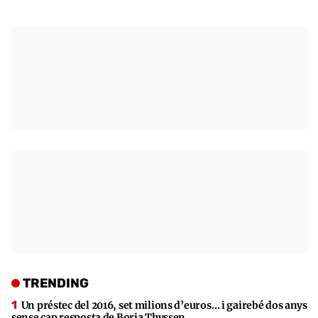
TRENDING
Un préstec del 2016, set milions d’euros… i gairebé dos anys
sense cap resposta de Borja Thyssen