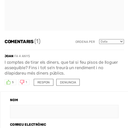
(1)
COMENTARIS
ORDENA PER
JOAN
FA 4 ANYS
I comptes de tirar els diners, que tal si feu pisos de lloguer
assequible? Fins i tot se'n treurà un rendiment i no
dilapidareu més diners públics.
RESPON
DENUNCIA
5
1
NOM
CORREU ELECTRÒNIC