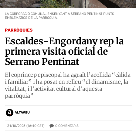
LA CORPORACIÓ COMUNAL ENSENYANT A SERRANO PENTINAT PUNTS
EMBLEMÀTICS DE LA PARRÒQUIA.
PARRÒQUIES
Escaldes-Engordany rep la
primera visita oficial de
Serrano Pentinat
El copríncep episcopal ha agraït l’acollida “càlida
i familiar” i ha posat en relleu “el dinamisme, la
vitalitat, i l’activitat cultural d’aquesta
parròquia”
ALTAVEU
0
COMENTARIS
31/10/2025 (16:40 CET)