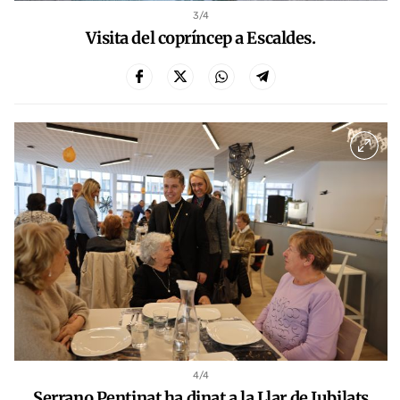
3
/4
Visita del copríncep a Escaldes.
4
/4
Serrano Pentinat ha dinat a la Llar de Jubilats