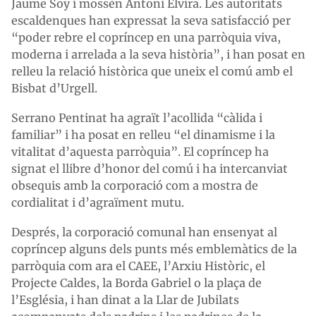
Jaume Soy i mossèn Antoni Elvira. Les autoritats
escaldenques han expressat la seva satisfacció per
“poder rebre el copríncep en una parròquia viva,
moderna i arrelada a la seva història”, i han posat en
relleu la relació històrica que uneix el comú amb el
Bisbat d’Urgell.
Serrano Pentinat ha agraït l’acollida “càlida i
familiar” i ha posat en relleu “el dinamisme i la
vitalitat d’aquesta parròquia”. El copríncep ha
signat el llibre d’honor del comú i ha intercanviat
obsequis amb la corporació com a mostra de
cordialitat i d’agraïment mutu.
Després, la corporació comunal han ensenyat al
copríncep alguns dels punts més emblemàtics de la
parròquia com ara el CAEE, l’Arxiu Històric, el
Projecte Caldes, la Borda Gabriel o la plaça de
l’Església, i han dinat a la Llar de Jubilats