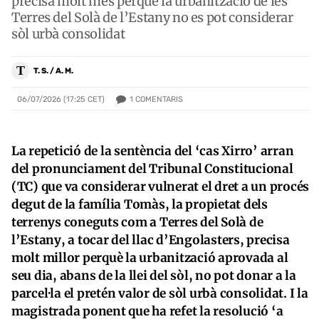
precisa molt més perquè la urbanització de les
Terres del Solà de l’Estany no es pot considerar
sòl urbà consolidat
T
T. S. / A. M.
1
COMENTARIS
06/07/2026 (17:25 CET)
La repetició de la sentència del ‘cas Xirro’ arran
del pronunciament del Tribunal Constitucional
(TC) que va considerar vulnerat el dret a un procés
degut de la família Tomàs, la propietat dels
terrenys coneguts com a Terres del Solà de
l’Estany, a tocar del llac d’Engolasters, precisa
molt millor perquè la urbanització aprovada al
seu dia, abans de la llei del sòl, no pot donar a la
parcel·la el pretén valor de sòl urbà consolidat. I la
magistrada ponent que ha refet la resolució ‘a