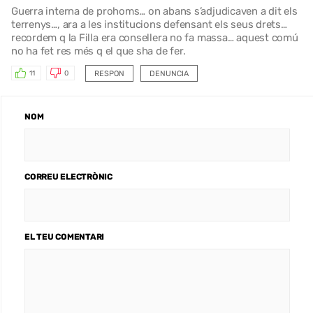
Guerra interna de prohoms… on abans s’adjudicaven a dit els
terrenys…, ara a les institucions defensant els seus drets…
recordem q la Filla era consellera no fa massa… aquest comú
no ha fet res més q el que sha de fer.
RESPON
DENUNCIA
11
0
NOM
CORREU ELECTRÒNIC
EL TEU COMENTARI