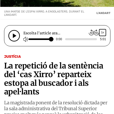
UNA IMATGE DE L'ESPAI XIRRO, A ENGOLASTERS, DURANT EL
L'ANDART
L'ANDART.
Escolta l'article ara…
1x
0:00
5:01
JUSTÍCIA
La repetició de la sentència
del ‘cas Xirro’ reparteix
estopa al buscador i als
apel·lants
La magistrada ponent de la resolució dictada per
la sala administrativa del Tribunal Superior