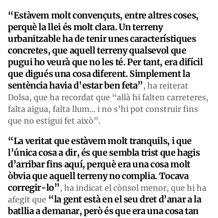
“Estàvem molt convençuts, entre altres coses,
perquè la llei és molt clara. Un terreny
urbanitzable ha de tenir unes característiques
concretes, que aquell terreny qualsevol que
pugui ho veurà que no les té. Per tant, era difícil
que digués una cosa diferent. Simplement la
sentència havia d'estar ben feta”
, ha reiterat
Dolsa, que ha recordat que “allà hi falten carreteres,
falta aigua, falta llum... i no s’hi pot construir fins
que no estigui fet això”.
“La veritat que estàvem molt tranquils, i que
l’única cosa a dir, és que sembla trist que hagis
d’arribar fins aquí, perquè era una cosa molt
òbvia que aquell terreny no complia. Tocava
corregir-lo”
, ha indicat el cònsol menor, que hi ha
“la gent està en el seu dret d’anar a la
afegit que
batllia a demanar, però és que era una cosa tan