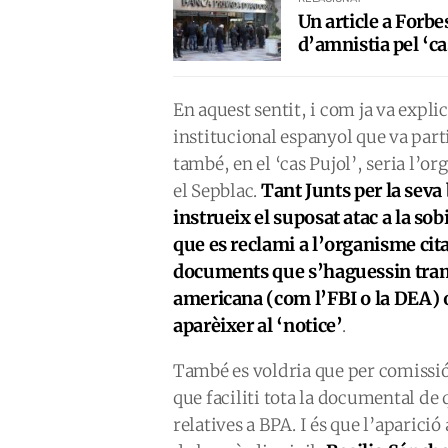
Un article a Forbe
d’amnistia pel ‘c
En aquest sentit, i com ja va expli
institucional espanyol que va parti
també, en el ‘cas Pujol’, seria l’o
Tant Junts per la sev
el Sepblac.
instrueix el suposat atac a la so
que es reclami a l’organisme citat
documents que s’haguessin tramè
americana (com l’FBI o la DEA) o
aparèixer al ‘notice’
.
També es voldria que per comissió r
que faciliti tota la documental de 
relatives a BPA. I és que l’aparició