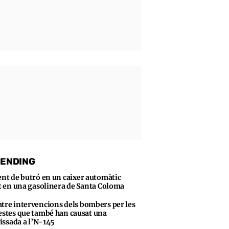
ENDING
ent de butró en un caixer automàtic
t en una gasolinera de Santa Coloma
tre intervencions dels bombers per les
stes que també han causat una
vissada a l’N-145