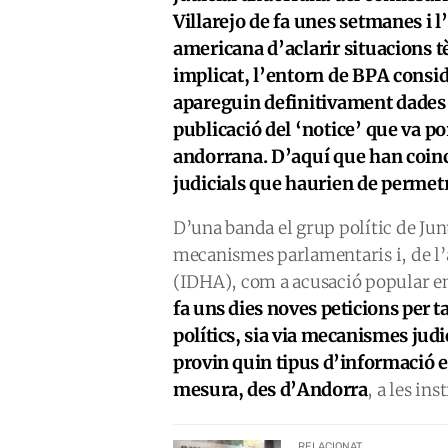
Villarejo de fa unes setmanes i 
americana d’aclarir situacions t
implicat, l’entorn de BPA cons
apareguin definitivament dades c
publicació del ‘notice’ que va por
andorrana. D’aquí que han coinci
judicials que haurien de permetr
D’una banda el grup polític de Jun
mecanismes parlamentaris i, de l’
(IDHA), com a acusació popular en
fa uns dies noves peticions per 
polítics, sia via mecanismes jud
provin quin tipus d’informació e
mesura, des d’Andorra
, a les in
RELACIONAT