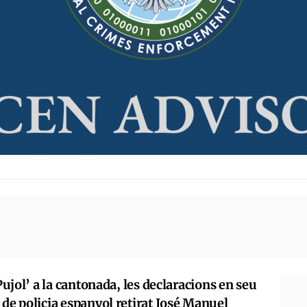
 Pujol’ a la cantonada, les declaracions en seu
 de policia espanyol retirat José Manuel