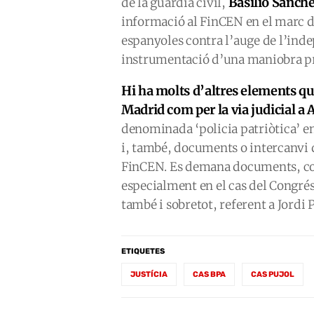
Basilio Sánche
de la guàrdia civil,
informació al FinCEN en el marc d
espanyoles contra l’auge de l’inde
instrumentació d’una maniobra pr
Hi ha molts d’altres elements que
Madrid com per la via judicial a
denominada ‘policia patriòtica’ en
i, també, documents o intercanvi 
FinCEN. Es demana documents, co
especialment en el cas del Congré
també i sobretot, referent a Jordi P
ETIQUETES
JUSTÍCIA
CAS BPA
CAS PUJOL