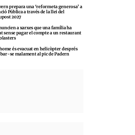
ern prepara una ‘reformeta generosa’ a
ció Pública a través de la llei del
upost 2027
uncien a xarxes que una família ha
t sense pagar el compte a un restaurant
olasters
home és evacuat en helicòpter després
obar-se malament al pic de Padern