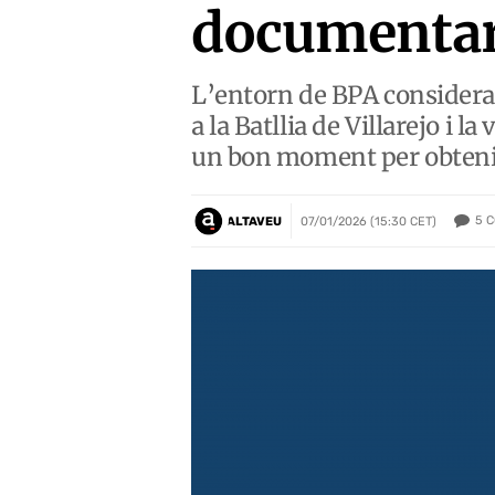
documentar 
L’entorn de BPA considera 
a la Batllia de Villarejo i 
un bon moment per obteni
5
C
ALTAVEU
07/01/2026 (15:30 CET)