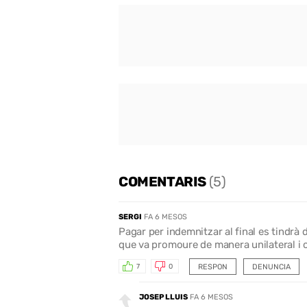
COMENTARIS
(5)
SERGI
FA 6 MESOS
Pagar per indemnitzar al final es tindrà 
que va promoure de manera unilateral i cr
RESPON
DENUNCIA
7
0
JOSEP LLUIS
FA 6 MESOS