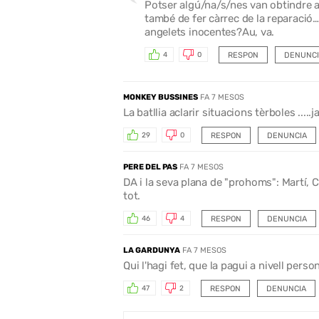
Potser algú/na/s/nes van obtindre al
també de fer càrrec de la reparació
angelets inocentes?Au, va.
RESPON
DENUNCI
4
0
MONKEY BUSSINES
FA 7 MESOS
La batllia aclarir situacions tèrboles .....ja
RESPON
DENUNCIA
29
0
PERE DEL PAS
FA 7 MESOS
DA i la seva plana de "prohoms": Martí, 
tot.
RESPON
DENUNCIA
46
4
LA GARDUNYA
FA 7 MESOS
Qui l'hagi fet, que la pagui a nivell perso
RESPON
DENUNCIA
47
2