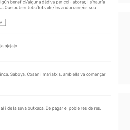
gún benefici/alguna dádiva per col-laborar, i s’hauría
……. Que potser tots/tots els/les andorrans/es sou
A
jajajajaja
Cinca, Saboya, Cosan i mariatxis, amb ells va començar
nal i de la seva butxaca. De pagar el poble res de res.