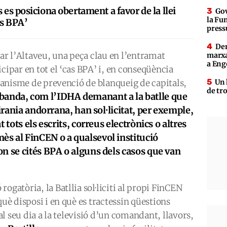
s es posiciona obertament a favor de la llei
Gov
la Fun
as BPA’
press
Den
car l’Altaveu, una peça clau en l’entramat
marxa
a Eng
cipar en tot el ‘cas BPA’ i, en conseqüència
rganisme de prevenció de blanqueig de capitals,
Un 
de tr
a banda, com l’IDHA demanant a la batlle que
birania andorrana, han sol·licitat, per exemple,
 tots els escrits, correus electrònics o altres
s al FinCEN o a qualsevol institució
n se cités BPA o alguns dels casos que van
ogatòria, la Batllia sol·liciti al propi FinCEN
què disposi i en què es tractessin qüestions
 al seu dia a la televisió d’un comandant, llavors,