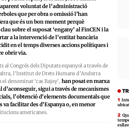
l’aparent voluntat de l’administració
èrboles que per obra o omissió l’han
idera que és un bon moment perquè
lau sobre el suposat ‘engany’ al FinCEN i la
tar a la intervenció de l’entitat bancària
dit en el temps diverses accions polítiques i
e obrir via.
ts al Congrés dels Diputats espanyol a través de
altra, l’Institut de Drets Humans d’Andorra
han posat en marxa
 el denominat ‘cas Rajoy’,
tal d’aconseguir, sigui a través de mecanismes
TR
icials, l’obtenció d’elements documentals que
Int
s va facilitar des d’Espanya o, en menor
ubica
stitucions americanes.
Qua
tempe
eslla