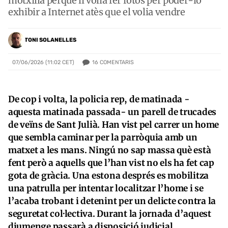
motxilla perquè li volia fer fotos per poder-lo
exhibir a Internet atès que el volia vendre
TONI SOLANELLES
16
COMENTARIS
07/06/2026 (11:02 CET)
De cop i volta, la policia rep, de matinada -
aquesta matinada passada- un parell de trucades
de veïns de Sant Julià. Han vist pel carrer un home
que sembla caminar per la parròquia amb un
matxet a les mans. Ningú no sap massa què està
fent però a aquells que l’han vist no els ha fet cap
gota de gràcia. Una estona després es mobilitza
una patrulla per intentar localitzar l’home i se
l’acaba trobant i detenint per un delicte contra la
seguretat col·lectiva. Durant la jornada d’aquest
diumenge passarà a disposició judicial.