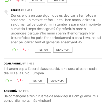
RESPON
DENUNCIA
6
18
PEP123
FA 1 MES
Doncs el dia en que algun que es dedicar a fer fotos o
anar amb un matxet et faci un tall ben maco, aniras a
salut mental perquè et mirin també la paranoia i morir-te
al mateix temps dessagnat? O preferiràs anar a
urgències perquè s'ho mirin i parin l'hemorragia? Per
treure fotos ho pots fer perfectament a casa teva, no cal
anar pel carrer fent el gamarús ensenyant-lo.
RESPON
DENUNCIA
4
1
JOAN ANDREU
FA 1 MES
I si anem cap a l'acord d'associació, aixo sera el pa de cada
dia. NO a la Unio Europea!
RESPON
DENUNCIA
17
4
ANDORRÀ
FA 1 MES
Ja començem a tenir xusma de abaix aqui! Com guanyi PS i
concordia molts més vindran!