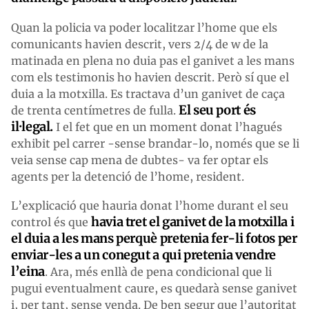
Quan la policia va poder localitzar l’home que els
comunicants havien descrit, vers 2/4 de w de la
matinada en plena no duia pas el ganivet a les mans
com els testimonis ho havien descrit. Però sí que el
duia a la motxilla. Es tractava d’un ganivet de caça
El seu port és
de trenta centímetres de fulla.
il·legal.
I el fet que en un moment donat l’hagués
exhibit pel carrer -sense brandar-lo, només que se li
veia sense cap mena de dubtes- va fer optar els
agents per la detenció de l’home, resident.
L’explicació que hauria donat l’home durant el seu
havia tret el ganivet de la motxilla i
control és que
el duia a les mans perquè pretenia fer-li fotos per
enviar-les a un conegut a qui pretenia vendre
l’eina
. Ara, més enllà de pena condicional que li
pugui eventualment caure, es quedarà sense ganivet
i, per tant, sense venda. De ben segur que l’autoritat