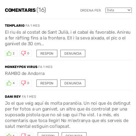
(16)
COMENTARIS
ORDENA PER
TEMPLARIO
FA 1 MES
El riu és al costat de Sant Julià, i el cabal és favorable. Anireu
a fer ràfting fins a la frontera. Ell i la seva aixada, el pic o el
ganivet de 30 cm...
RESPON
DENUNCIA
2
0
MONKEYPOX VIRUS
FA 1 MES
RAMBO de Andorra
RESPON
DENUNCIA
4
0
DANI REY
FA 1 MES
Jo el que veig aquí és molta paranòia. Un noi que és detingut
per fer fotos a un ganivet, un altre que és controlat per una
suposada pistola que no sé sap qui l'ha vist. I a més, els
comentaris que toca llegir! No m'extranya que els serveis de
salut mental estiguin col'lapsat.