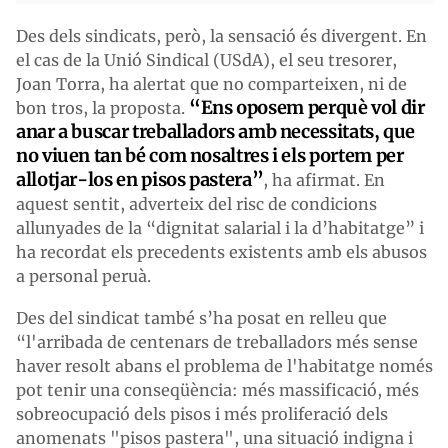
Des dels sindicats, però, la sensació és divergent. En
el cas de la Unió Sindical (USdA), el seu tresorer,
Joan Torra, ha alertat que no comparteixen, ni de
“Ens oposem perquè vol dir
bon tros, la proposta.
anar a buscar treballadors amb necessitats, que
no viuen tan bé com nosaltres i els portem per
allotjar-los en pisos pastera”
, ha afirmat. En
aquest sentit, adverteix del risc de condicions
allunyades de la “dignitat salarial i la d’habitatge” i
ha recordat els precedents existents amb els abusos
a personal peruà.
Des del sindicat també s’ha posat en relleu que
“l'arribada de centenars de treballadors més sense
haver resolt abans el problema de l'habitatge només
pot tenir una conseqüència: més massificació, més
sobreocupació dels pisos i més proliferació dels
anomenats "pisos pastera", una situació indigna i