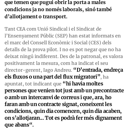
que temen que pugui obrir la porta a males
condicions ja no només laborals, sinó també
d’allotjament o transport.
Tant CEA com Unió Sindical i el Sindicat de
l’Ensenyament Públic (SEP) han estat informats en
el marc del Consell Econòmic i Social (CES) dels
detalls de la prova pilot. I no es pot negar que no ha
deixat ningú indiferent. Des de la patronal, es valora
positivament la mesura, com ha indicat el seu
“D’entrada, endreça
director-gerent, Iago Andreu.
els fluxos o una part del flux migratori”
, ha
“hi havia moltes
apuntat, tot indicant que
persones que venien tot just amb un precontracte
o amb un intercanvi de correus i que, ara, ho
faran amb un contracte signat, coneixent les
condicions, quin dia comencen, quin dia acaben,
on s’allotjaran... Tot es podrà fer més dignament
que abans“.