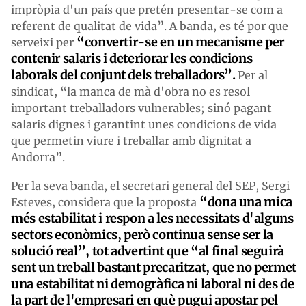
impròpia d'un país que pretén presentar-se com a
referent de qualitat de vida”. A banda, es té por que
“convertir-se en un mecanisme
per
serveixi per
contenir salaris i deteriorar les condicions
laborals del conjunt dels treballadors”.
Per al
sindicat, “la manca de mà d'obra no es resol
important treballadors vulnerables; sinó pagant
salaris dignes i garantint unes condicions de vida
que permetin viure i treballar amb dignitat a
Andorra”.
Per la seva banda, el secretari general del SEP, Sergi
“dona una mica
Esteves, considera que la proposta
més estabilitat i respon a les necessitats d'alguns
sectors econòmics, però continua sense ser la
solució real”,
tot advertint que “al
final
seguirà
sent un treball bastant precaritzat, que no permet
una estabilitat
ni demogràfica ni laboral ni des de
la part de l'empresari en què pugui apostar pel