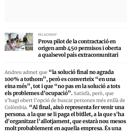
RELACIONAT
Prova pilot de la contractació en
origen amb 450 permisos i oberta
a qualsevol país extracomunitari
“la solució final no agrada
Andreu admet que
100% a tothom”, però es converteix “en una
eina més”, tot i que “no pas en la solució a tots
els problemes d’ocupació”.
Satisfà, però, que
s’hagi obert l’opció de buscar persones més enllà de
“A
l final, això representa fer venir una
Colòmbia.
persona. a la que se li paga el bitllet, a la que s'ha
d'organitzar l'allotjament, que estarà nou mesos
molt probablement en aquella empresa. É
s una