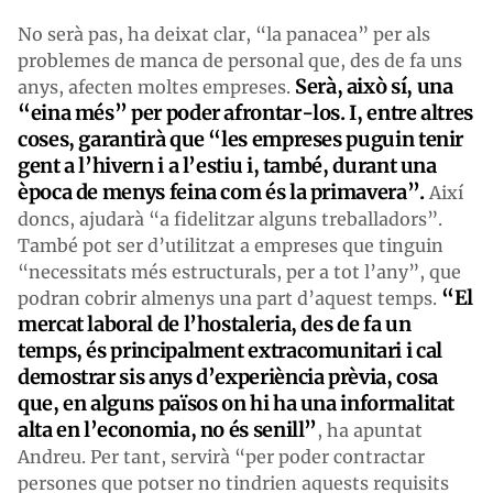
No serà pas, ha deixat clar, “la panacea” per als
problemes de manca de personal que, des de fa uns
Serà, això sí, una
anys, afecten moltes empreses.
“eina més” per poder afrontar-los. I, entre altres
coses, garantirà que “les empreses puguin tenir
gent a l’hivern i a l’estiu i, també, durant una
època de menys feina com és la primavera”.
Així
doncs, ajudarà “a fidelitzar alguns treballadors”.
També pot ser d’utilitzat a empreses que tinguin
“necessitats més estructurals, per a tot l’any”, que
“El
podran cobrir almenys una part d’aquest temps.
mercat laboral de l’hostaleria, des de fa un
temps, és principalment extracomunitari i cal
demostrar sis anys d’experiència prèvia, cosa
que, en alguns països on hi ha una informalitat
alta en l’economia, no és senill”
, ha apuntat
Andreu. Per tant, servirà “per poder contractar
persones que potser no tindrien aquests requisits