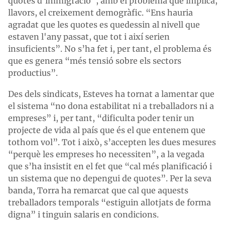
quotes d’immigració”, amb el problema que implica,
llavors, el creixement demogràfic. “Ens hauria
agradat que les quotes es quedessin al nivell que
estaven l'any passat, que tot i així serien
insuficients”. No s’ha fet i, per tant, el problema és
que es genera “més tensió sobre els sectors
productius”.
Des dels sindicats, Esteves ha tornat a lamentar que
el sistema “no dona estabilitat ni a treballadors ni a
empreses” i, per tant, “dificulta poder tenir un
projecte de vida al país que és el que entenem que
tothom vol”. Tot i això, s’accepten les dues mesures
“perquè les empreses ho necessiten”, a la vegada
que s’ha insistit en el fet que “cal més planificació i
un sistema que no depengui de quotes”. Per la seva
banda, Torra ha remarcat que cal que aquests
treballadors temporals “estiguin allotjats de forma
digna” i tinguin salaris en condicions.