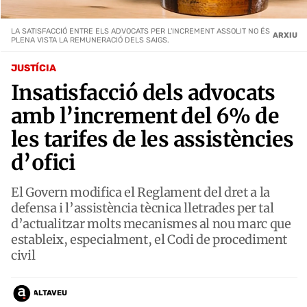
LA SATISFACCIÓ ENTRE ELS ADVOCATS PER L'INCREMENT ASSOLIT NO ÉS
ARXIU
PLENA VISTA LA REMUNERACIÓ DELS SAIGS.
JUSTÍCIA
Insatisfacció dels advocats
amb l’increment del 6% de
les tarifes de les assistències
d’ofici
El Govern modifica el Reglament del dret a la
defensa i l’assistència tècnica lletrades per tal
d’actualitzar molts mecanismes al nou marc que
estableix, especialment, el Codi de procediment
civil
ALTAVEU