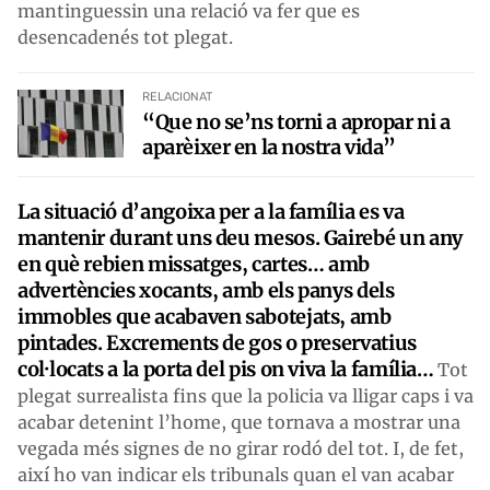
mantinguessin una relació va fer que es
desencadenés tot plegat.
RELACIONAT
“Que no se’ns torni a apropar ni a
aparèixer en la nostra vida”
La situació d’angoixa per a la família es va
mantenir durant uns deu mesos. Gairebé un any
en què rebien missatges, cartes… amb
advertències xocants, amb els panys dels
immobles que acabaven sabotejats, amb
pintades. Excrements de gos o preservatius
col·locats a la porta del pis on viva la família…
Tot
plegat surrealista fins que la policia va lligar caps i va
acabar detenint l’home, que tornava a mostrar una
vegada més signes de no girar rodó del tot. I, de fet,
així ho van indicar els tribunals quan el van acabar