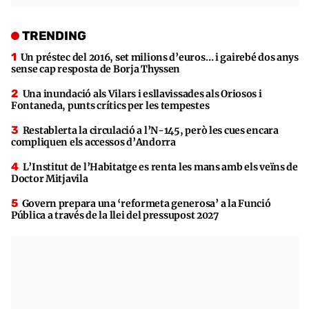
TRENDING
Un préstec del 2016, set milions d’euros… i gairebé dos anys
sense cap resposta de Borja Thyssen
Una inundació als Vilars i esllavissades als Oriosos i
Fontaneda, punts crítics per les tempestes
Restablerta la circulació a l’N-145, però les cues encara
compliquen els accessos d’Andorra
L’Institut de l’Habitatge es renta les mans amb els veïns de
Doctor Mitjavila
Govern prepara una ‘reformeta generosa’ a la Funció
Pública a través de la llei del pressupost 2027