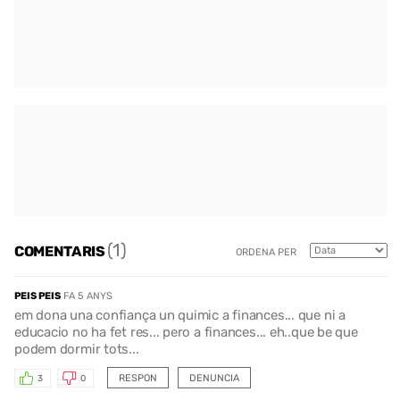
(1)
COMENTARIS
ORDENA PER
PEIS PEIS
FA 5 ANYS
em dona una confiança un quimic a finances... que ni a
educacio no ha fet res... pero a finances... eh..que be que
podem dormir tots...
RESPON
DENUNCIA
3
0