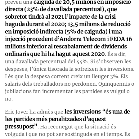
caiguda de 20,5 milions en imposició
preveu una
directa (23% de davallada percentual), que
sobretot tindrà al 2021 l’impacte de la crisi
haguda durant el 2020; 13,5 milions de reducció
en imposició indirecta (5% de caiguda) i una
injecció procedent d’Andorra Telecom i FEDA 16
milions inferior al rescabalament de dividends
ordinaris que hi ha hagut aquest 2020
. És a dir,
una davallada percentual del 44%. Si s’observen les
despeses, l’única tisorada la sofreixen les inversions.
I és que la despesa corrent creix un lleuger 3%. Els
salaris dels treballadors no perdonen. Quinquennis o
jubilacions fan incrementar les partides es vulgui o
no.
les inversions “és una de
Eric Jover ha admès que
les partides més penalitzades d’aquest
pressupost”
. Ha reconegut que la situació és
volguda i que no pot ser sostinguda en el temps. Es