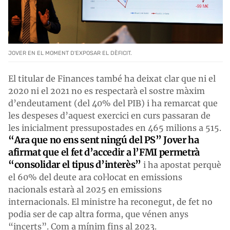
JOVER EN EL MOMENT D'EXPOSAR EL DÈFICIT.
El titular de Finances també ha deixat clar que ni el
2020 ni el 2021 no es respectarà el sostre màxim
d’endeutament (del 40% del PIB) i ha remarcat que
les despeses d’aquest exercici en curs passaran de
les inicialment pressupostades en 465 milions a 515.
“Ara que no ens sent ningú del PS” Jover ha
afirmat que el fet d’accedir a l’FMI permetrà
“consolidar el tipus d’interès”
i ha apostat perquè
el 60% del deute ara col·locat en emissions
nacionals estarà al 2025 en emissions
internacionals. El ministre ha reconegut, de fet no
podia ser de cap altra forma, que vénen anys
“incerts”. Com a mínim fins al 2023.