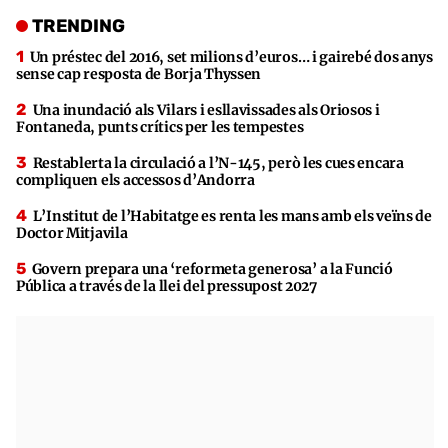
TRENDING
Un préstec del 2016, set milions d’euros… i gairebé dos anys
sense cap resposta de Borja Thyssen
Una inundació als Vilars i esllavissades als Oriosos i
Fontaneda, punts crítics per les tempestes
Restablerta la circulació a l’N-145, però les cues encara
compliquen els accessos d’Andorra
L’Institut de l’Habitatge es renta les mans amb els veïns de
Doctor Mitjavila
Govern prepara una ‘reformeta generosa’ a la Funció
Pública a través de la llei del pressupost 2027