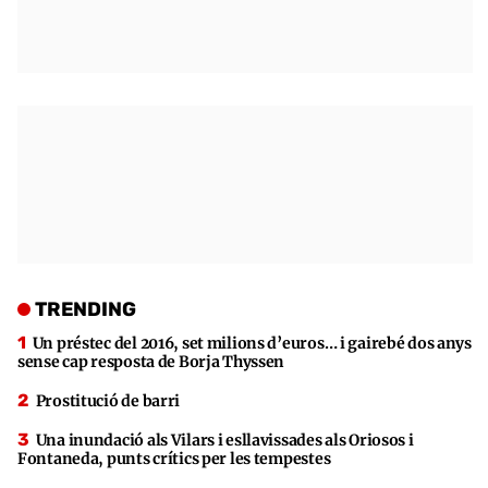
TRENDING
Un préstec del 2016, set milions d’euros… i gairebé dos anys
sense cap resposta de Borja Thyssen
Prostitució de barri
Una inundació als Vilars i esllavissades als Oriosos i
Fontaneda, punts crítics per les tempestes