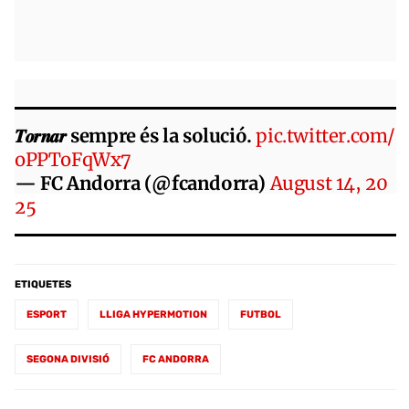
𝑻𝒐𝒓𝒏𝒂𝒓 sempre és la solució.
pic.twitter.com/
oPPToFqWx7
— FC Andorra (@fcandorra)
August 14, 20
25
ETIQUETES
ESPORT
LLIGA HYPERMOTION
FUTBOL
SEGONA DIVISIÓ
FC ANDORRA