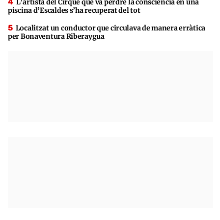
L’artista del Cirque que va perdre la consciència en una
piscina d’Escaldes s’ha recuperat del tot
Localitzat un conductor que circulava de manera erràtica
per Bonaventura Riberaygua