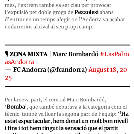
més, l’extrem també va ser clau per provocar
Pezzolesi
l’expulsió per doble groga de
abans
d’entrar en un temps afegit on l’Andorra va acabar
endarrerint al rival al seu propi camp.
🎙️ 𝐙𝐎𝐍𝐀 𝐌𝐈𝐗𝐓𝐀 | Marc Bombardó
#LasPalm
asAndorra
— FC Andorra (@fcandorra)
August 18, 20
25
Per la seva part, el central Marc Bombardó,
Bomba
‘
’, que també debutava a la categoria com el
“Ha
tècnic, també va lloar la segona part de l’equip:
estat espectacular, hem donat un molt bon nivell
i fins i tot hem tingut la sensació que el partit