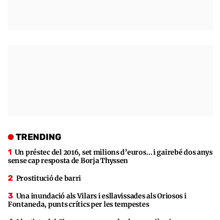
TRENDING
Un préstec del 2016, set milions d’euros… i gairebé dos anys
sense cap resposta de Borja Thyssen
Prostitució de barri
Una inundació als Vilars i esllavissades als Oriosos i
Fontaneda, punts crítics per les tempestes