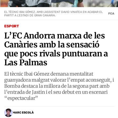
EL TÈCNIC IBAI GÓMEZ, AMB L'ASSISTENT DAVID VINATEA EN ACABAR EL
FCA
PARTIT A L'ESTADI DE GRAN CANARIA.
ESPORT
L’FC Andorra marxa de les
Canàries amb la sensació
que pocs rivals puntuaran a
Las Palmas
El tècnic Ibai Gómez demana mentalitat
guanyadora malgrat valorar l’empat aconseguit, i
Bomba destaca la millora de la segona part amb
l’entrada de Jastin i el seu debut en un escenari
“espectacular”
MARC ESCOLÀ