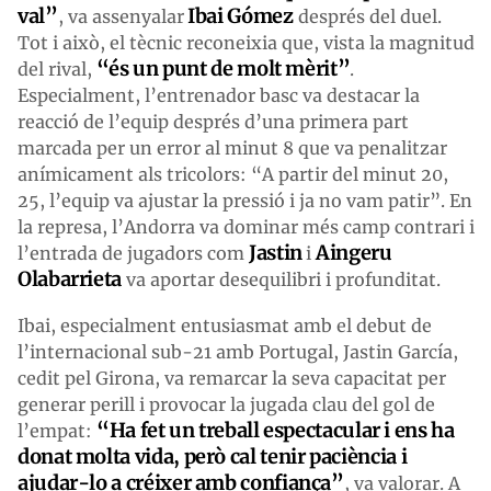
val”
Ibai Gómez
, va assenyalar
després del duel.
Tot i això, el tècnic reconeixia que, vista la magnitud
“és un punt de molt mèrit”
del rival,
.
Especialment, l’entrenador basc va destacar la
reacció de l’equip després d’una primera part
marcada per un error al minut 8 que va penalitzar
anímicament als tricolors: “A partir del minut 20,
25, l’equip va ajustar la pressió i ja no vam patir”. En
la represa, l’Andorra va dominar més camp contrari i
Jastin
Aingeru
l’entrada de jugadors com
i
Olabarrieta
va aportar desequilibri i profunditat.
Ibai, especialment entusiasmat amb el debut de
l’internacional sub-21 amb Portugal, Jastin García,
cedit pel Girona, va remarcar la seva capacitat per
generar perill i provocar la jugada clau del gol de
“Ha fet un treball espectacular i ens ha
l’empat:
donat molta vida, però cal tenir paciència i
ajudar-lo a créixer amb confiança”
, va valorar. A