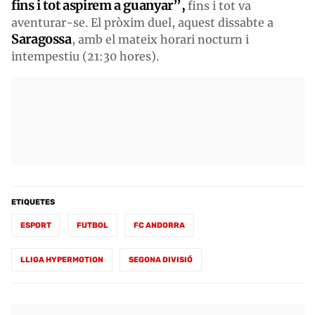
fins i tot aspirem a guanyar”,
fins i tot va
aventurar-se. El pròxim duel, aquest dissabte a
Saragossa
, amb el mateix horari nocturn i
intempestiu (21:30 hores).
ETIQUETES
ESPORT
FUTBOL
FC ANDORRA
LLIGA HYPERMOTION
SEGONA DIVISIÓ